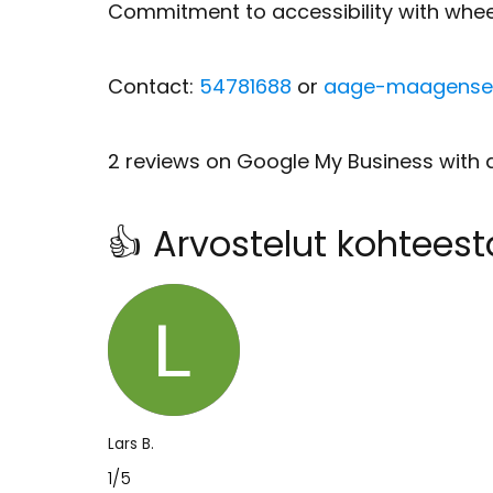
Commitment to accessibility with whee
Contact:
54781688
or
aage-maagense
2 reviews on Google My Business with a
👍 Arvostelut kohtee
Lars B.
1/5