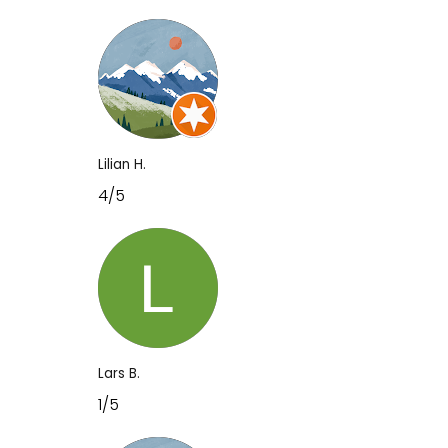
Lilian H.
4/5
Lars B.
1/5