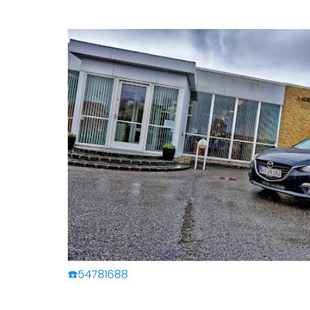
☎️54781688