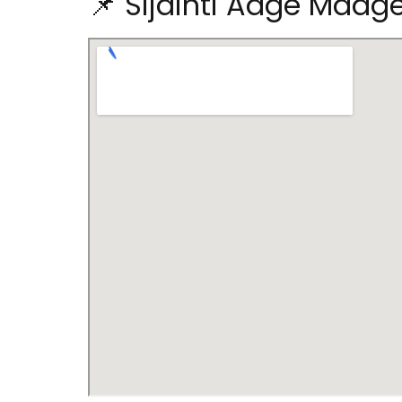
📌 Sijainti Aage Maag