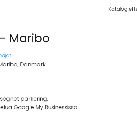
Katalog eft
- Maribo
oajat
0 Maribo, Danmark.
segnet parkering.
stelua Google My Businessissä.