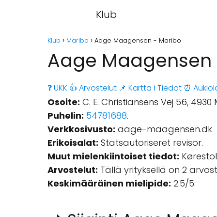
Klub
Klub
Maribo
Aage Maagensen - Maribo
Aage Maagensen 
❓ UKK
👍 Arvostelut
📌 Kartta
ℹ️ Tiedot
⏰ Aukiol
Osoite:
C. E. Christiansens Vej 56, 493
Puhelin:
54781688
.
Verkkosivusto:
aage-maagensen.dk
Erikoisalat:
Statsautoriseret revisor.
Muut mielenkiintoiset tiedot:
Kørestol
Arvostelut:
Tällä yrityksellä on 2 arvo
Keskimääräinen mielipide:
2.5/5.