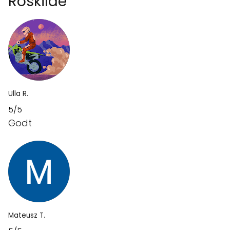
Roskilde
Ulla R.
5/5
Godt
Mateusz T.