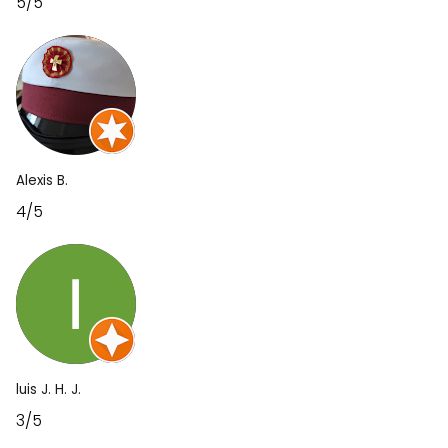
5/5
Alexis B.
4/5
luis J. H. J.
3/5