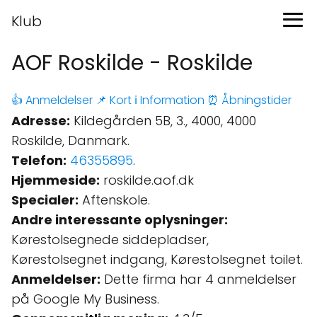
Klub
AOF Roskilde - Roskilde
👍 Anmeldelser
📌 Kort
ℹ️ Information
⏰ Åbningstider
Adresse:
Kildegården 5B, 3., 4000, 4000
Roskilde, Danmark.
Telefon:
46355895
.
Hjemmeside:
roskilde.aof.dk
Specialer:
Aftenskole.
Andre interessante oplysninger:
Kørestolsegnede siddepladser,
Kørestolsegnet indgang, Kørestolsegnet toilet.
Anmeldelser:
Dette firma har 4 anmeldelser
på Google My Business.