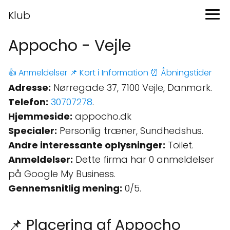
Klub
Appocho - Vejle
👍 Anmeldelser
📌 Kort
ℹ️ Information
⏰ Åbningstider
Adresse:
Nørregade 37, 7100 Vejle, Danmark.
Telefon:
30707278
.
Hjemmeside:
appocho.dk
Specialer:
Personlig træner, Sundhedshus.
Andre interessante oplysninger:
Toilet.
Anmeldelser:
Dette firma har 0 anmeldelser
på Google My Business.
Gennemsnitlig mening:
0/5.
📌 Placering af Appocho