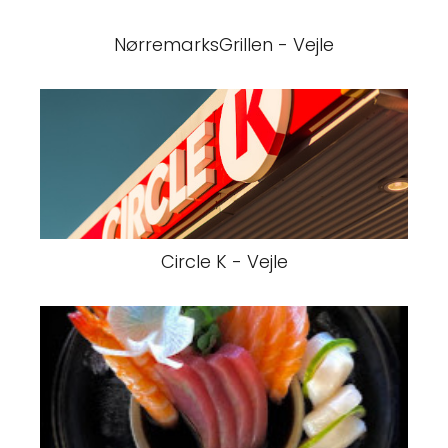
NørremarksGrillen - Vejle
Circle K - Vejle