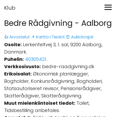
Klub
Bedre Rådgivning - Aalborg
👍 Arvostelut
📌 Kartta
ℹ️ Tiedot
⏰ Aukioloajat
Osoite:
Lerkenfeltvej 3, 1. sal, 9200 Aalborg,
Danmark.
Puhelin:
40305421
.
Verkkosivusto:
bedre-raadgivning.dk
Erikoisalat:
Økonomisk planlægger,
Bogholder, Konkursrådgivning, Bogholderi,
Statsautoriseret revisor, Pensionsrådgiver,
Skatterådgiver, Skatterådgivning.
Muut mielenkiintoiset tiedot:
Toilet,
Tidsbestilling anbefales.