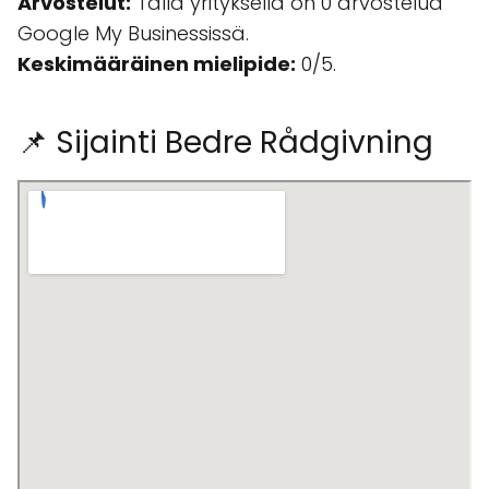
Arvostelut:
Tällä yrityksellä on 0 arvostelua
Google My Businessissä.
Keskimääräinen mielipide:
0/5.
📌 Sijainti Bedre Rådgivning