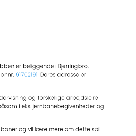
bben er beliggende i Bjerringbro,
fonnr.
61762191
. Deres adresse er
rvisning og forskellige arbejdslejre
, såsom f.eks. jernbanebegivenheder og
rnbaner og vil lære mere om dette spil