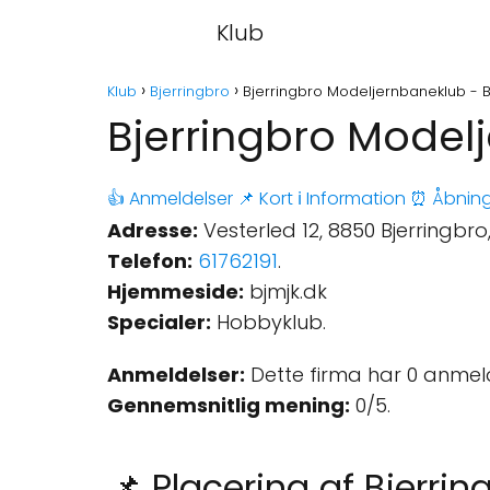
Klub
Klub
Bjerringbro
Bjerringbro Modeljernbaneklub - B
Bjerringbro Model
👍 Anmeldelser
📌 Kort
ℹ️ Information
⏰ Åbning
Adresse:
Vesterled 12, 8850 Bjerringbr
Telefon:
61762191
.
Hjemmeside:
bjmjk.dk
Specialer:
Hobbyklub.
Anmeldelser:
Dette firma har 0 anmel
Gennemsnitlig mening:
0/5.
📌 Placering af Bjerri