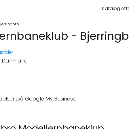
Katalog eft
jerringbro
jernbaneklub - Bjerring
stider
o, Danmark.
delser på Google My Business.
ngbro Modeljernbaneklub