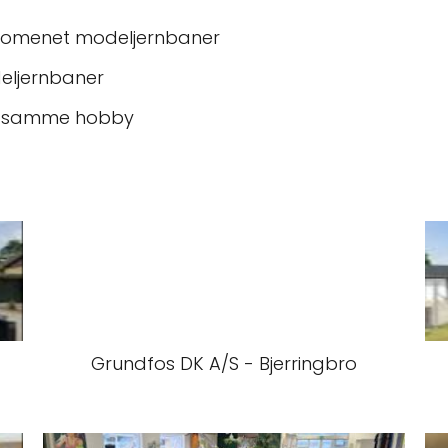
ænomenet modeljernbaner
deljernbaner
ed samme hobby
Grundfos DK A/S - Bjerringbro