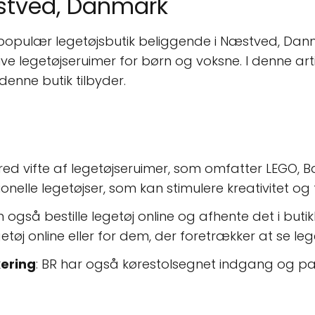
æstved, Danmark
 populær legetøjsbutik beliggende i Næstved, Dan
ive legetøjseruimer for børn og voksne. I denne art
denne butik tilbyder.
 bred vifte af legetøjseruimer, som omfatter LEGO,
onelle legetøjser, som kan stimulere kreativitet og 
n også bestille legetøj online og afhente det i but
etøj online eller for dem, der foretrækker at se leg
ering
: BR har også kørestolsegnet indgang og parke