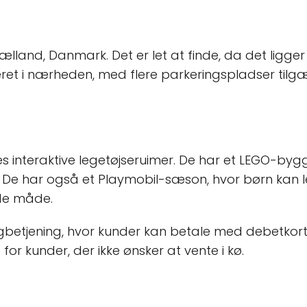
 Sjælland, Danmark. Det er let at finde, da det ligg
eret i nærheden, med flere parkeringspladser tilgæ
es interaktive legetøjseruimer. De har et LEGO-by
 De har også et Playmobil-sæson, hvor børn kan l
de måde.
etjening, hvor kunder kan betale med debetkort, 
r kunder, der ikke ønsker at vente i kø.