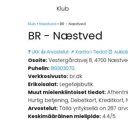
Klub
Klub
Næstved
BR - Næstved
BR - Næstved
❓ UKK
👍 Arvostelut
📌 Kartta
ℹ️ Tiedot
⏰ Aukiol
Osoite:
Vestergårdsvej 8, 4700 Næstve
Puhelin:
89303070
.
Verkkosivusto:
br.dk
Erikoisalat:
Legetøjsbutik.
Muut mielenkiintoiset tiedot:
Afhentni
Hurtig betjening, Debetkort, Kreditkort,
Arvostelut:
Tällä yrityksellä on 287 ar
Keskimääräinen mielipide:
4.4/5.