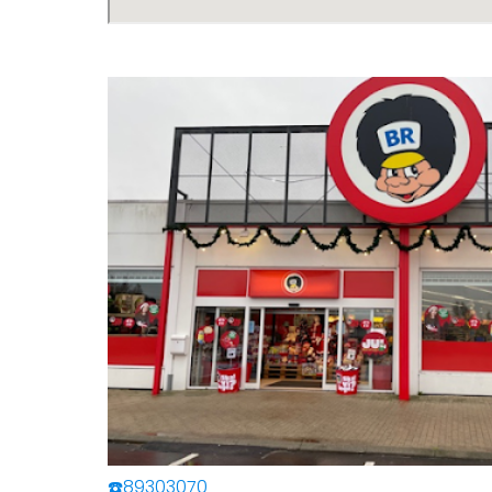
☎️89303070