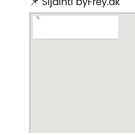
📌 Sijainti byFrey.dk