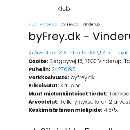
Klub
Klub
Vinderup
byFrey.dk - Vinderup
byFrey.dk - Vinde
👍 Arvostelut
📌 Kartta
ℹ️ Tiedot
⏰ Aukioloajat
Osoite:
Bjergbyvej 15, 7830 Vinderup, T
Puhelin:
24276195
.
Verkkosivusto:
byfrey.dk
Erikoisalat:
Kauppa.
Muut mielenkiintoiset tiedot:
Toimipai
Arvostelut:
Tällä yrityksellä on 2 arvo
Keskimääräinen mielipide:
4.5/5.