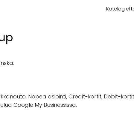
Katalog eft
rup
anska.
kkanouto, Nopea asiointi, Credit-kortit, Debit-korti
stelua Google My Businessissä.