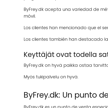
ByFrey.dk acepta una variedad de mét
móvil.
Los clientes han mencionado que el ser
Los clientes también han destacado la
Keyttäjät ovat todella sata
ByFrey.dk on hyvä paikka ostaa tarvitt
Myös tukipalvelu on hyvä.
ByFrey.dk: Un punto d
ByFrey.dk es un punto de venta especi