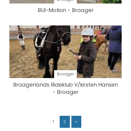
BUI-Motion - Broager
Broager
Broagerlands Rideklub V/kirsten Hansen
- Broager
1
2
»