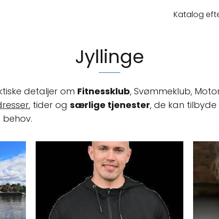
Katalog eft
Jyllinge
ktiske detaljer om
Fitnessklub
, Svømmeklub, Motor
resser
, tider og
særlige tjenester
, de kan tilbyd
e behov.