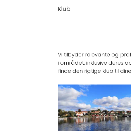
Klub
Vi tilbyder relevante og pra
i området, inklusive deres
ad
finde den rigtige klub til din