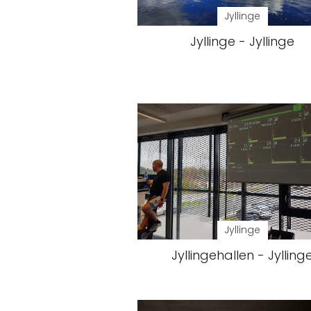
Jyllinge
Jyllinge - Jyllinge
Jyllinge
Jyllingehallen - Jylling