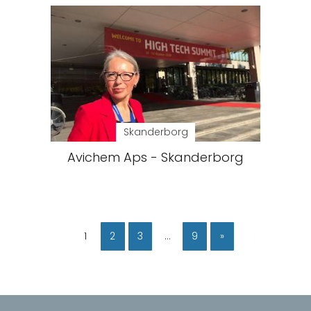
Skanderborg
Avichem Aps - Skanderborg
1
2
3
…
9
»