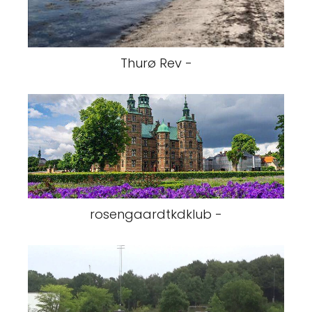
Thurø Rev -
rosengaardtkdklub -