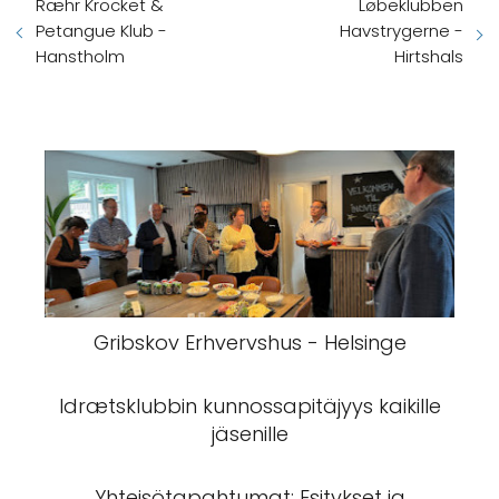
Ræhr Krocket &
Løbeklubben
Petangue Klub -
Havstrygerne -
Hanstholm
Hirtshals
Gribskov Erhvervshus - Helsinge
Idrætsklubbin kunnossapitäjyys kaikille
jäsenille
Yhteisötapahtumat: Esitykset ja