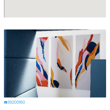
☎️39200160