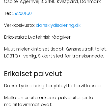
Osoite: Agernvej 3, 3490 Kvistgård, Danmark.
Tel:
39200160
.
Verkkosivusto:
dansklydisolering.dk
.
Erikoisalat: Lydteknisk rådgiver.
Muut mielenkiintoiset tiedot: Kønsneutralt toilet,
LGBTQ+-venlig, Sikkert sted for transkønnede.
Erikoiset palvelut
Dansk Lydisolering tar yhteyttä tarvittaessa.
Meillä on useita erikoisia palveluita, joista
mainittavimmat ovat: