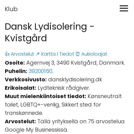
Klub
Dansk Lydisolering -
Kvistgård
👍 Arvostelut
📌 Kartta
ℹ️ Tiedot
⏰ Aukioloajat
Osoite:
Agernvej 3, 3490 Kvistgård, Danmark.
Puhelin:
39200160
.
Verkkosivusto:
dansklydisolering.dk
Erikoisalat:
Lydteknisk rådgiver.
Muut mielenkiintoiset tiedot:
Kønsneutralt
toilet, LGBTQ+-venlig, Sikkert sted for
transkønnede.
Arvostelut:
Tällä yrityksellä on 75 arvostelua
Google My Businessissä.