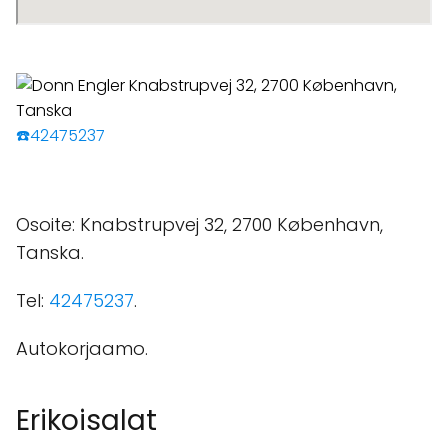
☎️42475237
Osoite: Knabstrupvej 32, 2700 København,
Tanska.
Tel:
42475237
.
Autokorjaamo.
Erikoisalat