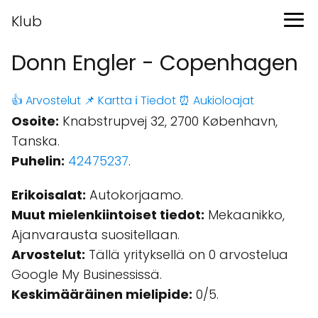
Klub
Donn Engler - Copenhagen
👍 Arvostelut
📌 Kartta
ℹ️ Tiedot
⏰ Aukioloajat
Osoite:
Knabstrupvej 32, 2700 København,
Tanska.
Puhelin:
42475237
.
Erikoisalat:
Autokorjaamo.
Muut mielenkiintoiset tiedot:
Mekaanikko,
Ajanvarausta suositellaan.
Arvostelut:
Tällä yrityksellä on 0 arvostelua
Google My Businessissä.
Keskimääräinen mielipide:
0/5.