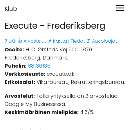
Klub
Execute - Frederiksberg
❓ UKK
👍 Arvostelut
📌 Kartta
ℹ️ Tiedot
⏰ Aukioloajat
Osoite:
H. C. Ørsteds Vej 50C, 1879
Frederiksberg, Danmark.
Puhelin:
88136136
.
Verkkosivusto:
execute.dk
Erikoisalat:
Vikarbureau, Rekrutteringsbureau.
Arvostelut:
Tällä yrityksellä on 2 arvostelua
Google My Businessissä.
Keskimääräinen mielipide:
4.5/5.