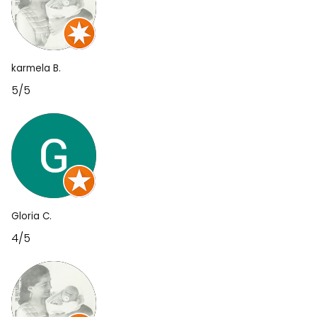
karmela B.
5/5
Gloria C.
4/5