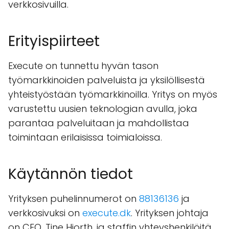
verkkosivuilla.
Erityispiirteet
Execute on tunnettu hyvän tason
työmarkkinoiden palveluista ja yksilöllisestä
yhteistyöstään työmarkkinoilla. Yritys on myös
varustettu uusien teknologian avulla, joka
parantaa palveluitaan ja mahdollistaa
toimintaan erilaisissa toimialoissa.
Käytännön tiedot
Yrityksen puhelinnumerot on
88136136
ja
verkkosivuksi on
execute.dk
. Yrityksen johtaja
on CEO, Tine Hjorth, ja staffin yhteyshenkilöitä