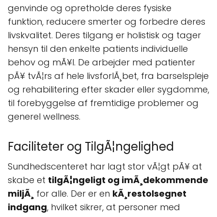
genvinde og opretholde deres fysiske
funktion, reducere smerter og forbedre deres
livskvalitet. Deres tilgang er holistisk og tager
hensyn til den enkelte patients individuelle
behov og mÃ¥l. De arbejder med patienter
pÃ¥ tvÃ¦rs af hele livsforlÃ¸bet, fra barselspleje
og rehabilitering efter skader eller sygdomme,
til forebyggelse af fremtidige problemer og
generel wellness.
Faciliteter og TilgÃ¦ngelighed
Sundhedscenteret har lagt stor vÃ¦gt pÃ¥ at
skabe et
tilgÃ¦ngeligt og imÃ¸dekommende
miljÃ¸
for alle. Der er en
kÃ¸restolsegnet
indgang
, hvilket sikrer, at personer med