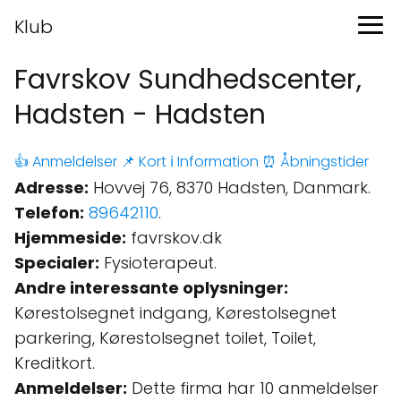
Klub
Favrskov Sundhedscenter,
Hadsten - Hadsten
👍 Anmeldelser
📌 Kort
ℹ️ Information
⏰ Åbningstider
Adresse:
Hovvej 76, 8370 Hadsten, Danmark.
Telefon:
89642110
.
Hjemmeside:
favrskov.dk
Specialer:
Fysioterapeut.
Andre interessante oplysninger:
Kørestolsegnet indgang, Kørestolsegnet
parkering, Kørestolsegnet toilet, Toilet,
Kreditkort.
Anmeldelser:
Dette firma har 10 anmeldelser