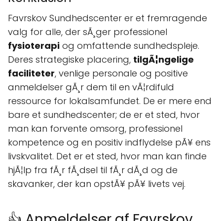
Favrskov Sundhedscenter er et fremragende
valg for alle, der sÃ¸ger professionel
fysioterapi
og omfattende sundhedspleje.
Deres strategiske placering,
tilgÃ¦ngelige
faciliteter
, venlige personale og positive
anmeldelser gÃ¸r dem til en vÃ¦rdifuld
ressource for lokalsamfundet. De er mere end
bare et sundhedscenter; de er et sted, hvor
man kan forvente omsorg, professionel
kompetence og en positiv indflydelse pÃ¥ ens
livskvalitet. Det er et sted, hvor man kan finde
hjÃ¦lp fra fÃ¸r fÃ¸dsel til fÃ¸r dÃ¸d og de
skavanker, der kan opstÃ¥ pÃ¥ livets vej.
👍 Anmeldelser af Favrskov