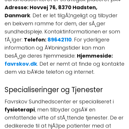
Adresse: Hovvej 76, 8370 Hadsten,
Danmark
. Det er let tilgÃ¦ngeligt og tilbyder
en bekvem ramme for dem, der sÃ¸ger
sundhedspleje. Kontaktinformationen er som
fÃ¸lger:
Telefon:
89642110
. For yderligere
information og Ã¥bningstider kan man
besÃ¸ge deres hjemmeside:
Hjemmeside:
favrskov.dk
. Det er nemt at finde og kontakte
dem via bÃ¥de telefon og internet.
Specialiseringer og Tjenester
Favrskov Sundhedscenter er specialiseret i
fysioterapi
, men tilbyder ogsÃ¥ en
omfattende vifte af stÃ¸ttende tjenester. De er
dedikerede til at hjÃ¦lpe patienter med at