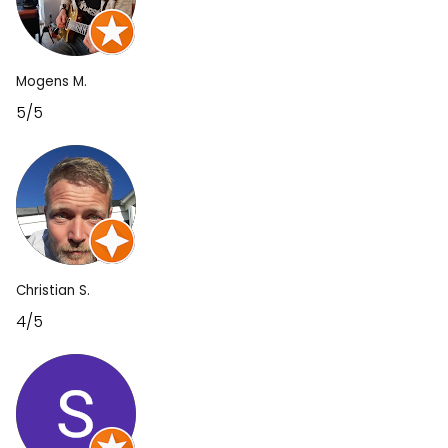
Mogens M.
5/5
Christian S.
4/5