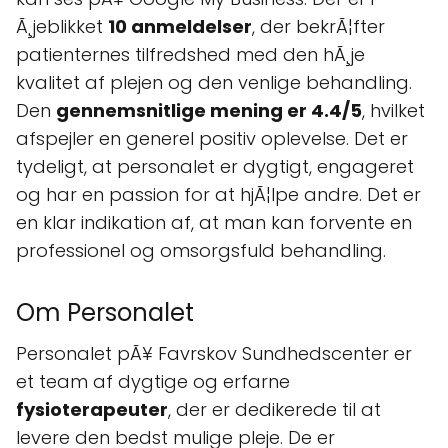
Ã¸jeblikket
10 anmeldelser
, der bekrÃ¦fter
patienternes tilfredshed med den hÃ¸je
kvalitet af plejen og den venlige behandling.
Den
gennemsnitlige mening er 4.4/5
, hvilket
afspejler en generel positiv oplevelse. Det er
tydeligt, at personalet er dygtigt, engageret
og har en passion for at hjÃ¦lpe andre. Det er
en klar indikation af, at man kan forvente en
professionel og omsorgsfuld behandling.
Om Personalet
Personalet pÃ¥ Favrskov Sundhedscenter er
et team af dygtige og erfarne
fysioterapeuter
, der er dedikerede til at
levere den bedst mulige pleje. De er