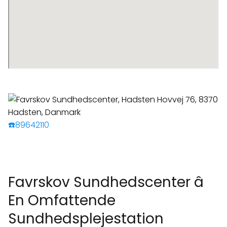
☎️89642110
Favrskov Sundhedscenter â
En Omfattende
Sundhedsplejestation