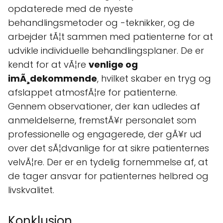
opdaterede med de nyeste
behandlingsmetoder og -teknikker, og de
arbejder tÃ¦t sammen med patienterne for at
udvikle individuelle behandlingsplaner. De er
kendt for at vÃ¦re
venlige og
imÃ¸dekommende
, hvilket skaber en tryg og
afslappet atmosfÃ¦re for patienterne.
Gennem observationer, der kan udledes af
anmeldelserne, fremstÃ¥r personalet som
professionelle og engagerede, der gÃ¥r ud
over det sÃ¦dvanlige for at sikre patienternes
velvÃ¦re. Der er en tydelig fornemmelse af, at
de tager ansvar for patienternes helbred og
livskvalitet.
Konklusion