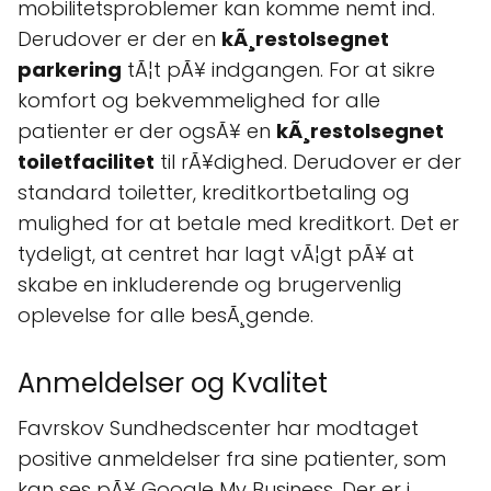
mobilitetsproblemer kan komme nemt ind.
Derudover er der en
kÃ¸restolsegnet
parkering
tÃ¦t pÃ¥ indgangen. For at sikre
komfort og bekvemmelighed for alle
patienter er der ogsÃ¥ en
kÃ¸restolsegnet
toiletfacilitet
til rÃ¥dighed. Derudover er der
standard toiletter, kreditkortbetaling og
mulighed for at betale med kreditkort. Det er
tydeligt, at centret har lagt vÃ¦gt pÃ¥ at
skabe en inkluderende og brugervenlig
oplevelse for alle besÃ¸gende.
Anmeldelser og Kvalitet
Favrskov Sundhedscenter har modtaget
positive anmeldelser fra sine patienter, som
kan ses pÃ¥ Google My Business. Der er i