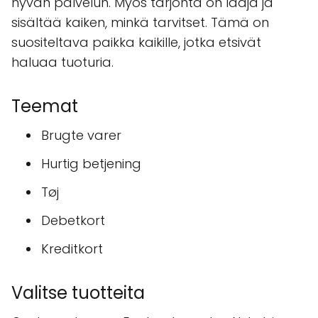
hyvän palvelun. Myös tarjonta on laaja ja
sisältää kaiken, minkä tarvitset. Tämä on
suositeltava paikka kaikille, jotka etsivät
haluaa tuoturia.
Teemat
Brugte varer
Hurtig betjening
Tøj
Debetkort
Kreditkort
Valitse tuotteita