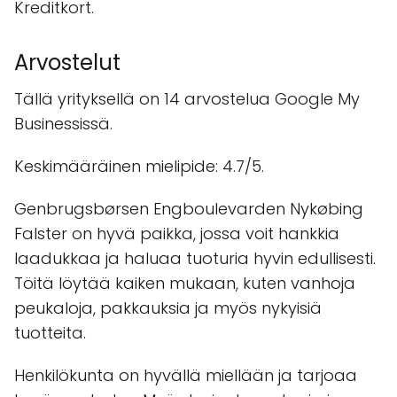
Kreditkort.
Arvostelut
Tällä yrityksellä on 14 arvostelua Google My
Businessissä.
Keskimääräinen mielipide: 4.7/5.
Genbrugsbørsen Engboulevarden Nykøbing
Falster on hyvä paikka, jossa voit hankkia
laadukkaa ja haluaa tuoturia hyvin edullisesti.
Töitä löytää kaiken mukaan, kuten vanhoja
peukaloja, pakkauksia ja myös nykyisiä
tuotteita.
Henkilökunta on hyvällä miellään ja tarjoaa