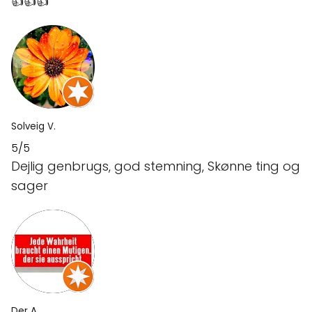
👍👍👍
Solveig V.
5/5
Dejlig genbrugs, god stemning, Skønne ting og
sager
Der A.