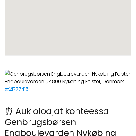
☎️21777415
⏰ Aukioloajat kohteessa
Genbrugsbørsen
Engboulevarden Nykøbing