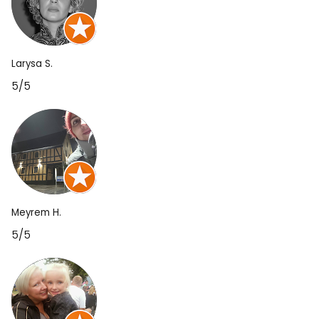
Larysa S.
5/5
Meyrem H.
5/5