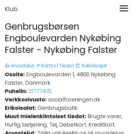
Klub
Genbrugsbørsen
Engboulevarden Nykøbing
Falster - Nykøbing Falster
👍 Arvostelut
📌 Kartta
ℹ️ Tiedot
⏰ Aukioloajat
Osoite:
Engboulevarden 1, 4800 Nykøbing
Falster, Danmark.
Puhelin:
21777415
.
Verkkosivusto:
socialforeningen.dk
Erikoisalat:
Genbrugsbutik.
Muut mielenkiintoiset tiedot:
Brugte varer,
Hurtig betjening, Tøj, Debetkort, Kreditkort.
Arvostelut:
Tällä yrityksellä on 14 arvostelua