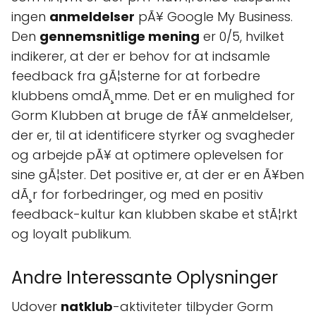
ingen
anmeldelser
pÃ¥ Google My Business.
Den
gennemsnitlige mening
er 0/5, hvilket
indikerer, at der er behov for at indsamle
feedback fra gÃ¦sterne for at forbedre
klubbens omdÃ¸mme. Det er en mulighed for
Gorm Klubben at bruge de fÃ¥ anmeldelser,
der er, til at identificere styrker og svagheder
og arbejde pÃ¥ at optimere oplevelsen for
sine gÃ¦ster. Det positive er, at der er en Ã¥ben
dÃ¸r for forbedringer, og med en positiv
feedback-kultur kan klubben skabe et stÃ¦rkt
og loyalt publikum.
Andre Interessante Oplysninger
Udover
natklub
-aktiviteter tilbyder Gorm