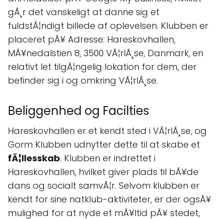
gÃ¸r det vanskeligt at danne sig et
fuldstÃ¦ndigt billede af oplevelsen. Klubben er
placeret pÃ¥ Adresse: Hareskovhallen,
MÃ¥nedalstien 8, 3500 VÃ¦rlÃ¸se, Danmark, en
relativt let tilgÃ¦ngelig lokation for dem, der
befinder sig i og omkring VÃ¦rlÃ¸se.
Beliggenhed og Facilties
Hareskovhallen er et kendt sted i VÃ¦rlÃ¸se, og
Gorm Klubben udnytter dette til at skabe et
fÃ¦llesskab
. Klubben er indrettet i
Hareskovhallen, hvilket giver plads til bÃ¥de
dans og socialt samvÃ¦r. Selvom klubben er
kendt for sine natklub-aktiviteter, er der ogsÃ¥
mulighed for at nyde et mÃ¥ltid pÃ¥ stedet,