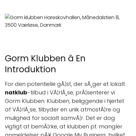
Gorm Klubben â En
Introduktion
For den potentielle gÃ¦st, der sÃ¸ger et lokalt
natklub
-tilbud i VÃ¦rlÃ¸se, prÃ¦senterer vi
Gorm Klubben. Klubben, beliggende i hjertet
af VÃ¦rlÃ¸se, tilbyder en unik atmosfÃ¦re og
mulighed for socialt samvÃ¦r. Det er dog
vigtigt at bemÃ¦rke, at klubben pt. mangler
anmeldelser pÃ¥ Google My Business, hvilket