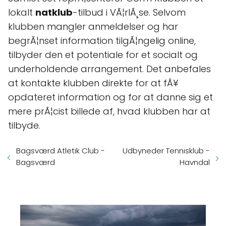
lokalt
natklub
-tilbud i VÃ¦rlÃ¸se. Selvom
klubben mangler anmeldelser og har
begrÃ¦nset information tilgÃ¦ngelig online,
tilbyder den et potentiale for et socialt og
underholdende arrangement. Det anbefales
at kontakte klubben direkte for at fÃ¥
opdateret information og for at danne sig et
mere prÃ¦cist billede af, hvad klubben har at
tilbyde.
Bagsværd Atletik Club -
Udbyneder Tennisklub -
Bagsværd
Havndal