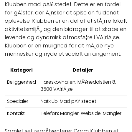
Klubben mad pÃ¥ stedet. Dette er en fordel
for gÃ¦ster, der Ã¸nsker at spise en fuldendt
oplevelse. Klubben er en del af et stÃ¸rre lokalt
aktivitetsmiljÃ¸, og den bidrager til at skabe en
levende og dynamisk atmosfÃ¦re i VÃ¦rlÃ¸se.
Klubben er en mulighed for at mÃ¸de nye
mennesker og nyde et socialt arrangement.
Kategori
Detaljer
Beliggenhed
Hareskovhallen, MÃ¥nedalstien 8,
3500 VÃ¦rlÃ¸se
Specialer
Natklub, Mad pÃ¥ stedet
Kontakt
Telefon: Mangler, Webside: Mangler
Samlet set reprÃ¦senterer Gorm Klubben et