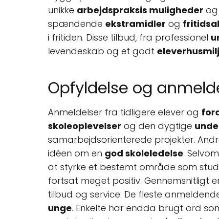
unikke
arbejdspraksis muligheder
og 
spændende
ekstramidler
og
fritidsa
i fritiden. Disse tilbud, fra professionel
u
levendeskab og et godt
eleverhusmil
Opfyldelse og anmeld
Anmeldelser fra tidligere elever og
for
skoleoplevelser
og den dygtige
unde
samarbejdsorienterede projekter. Andre 
idéen om en
god skoleledelse
. Selvo
at styrke et bestemt område som stud
fortsat meget positiv. Gennemsnitligt er
tilbud og service. De fleste anmeldend
unge
. Enkelte har endda brugt ord so