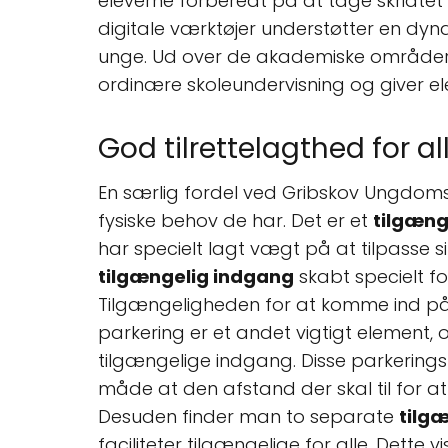
eleverne forberedt på at tage skridte
digitale værktøjer understøtter en dyna
unge. Ud over de akademiske områder,
ordinære skoleundervisning og giver e
God tilrettelagthed for al
En særlig fordel ved Gribskov Ungdomsce
fysiske behov de har. Det er et
tilgæng
har specielt lagt vægt på at tilpasse s
tilgængelig indgang
skabt specielt f
Tilgængeligheden for at komme ind på s
parkering er et andet vigtigt element, 
tilgængelige indgang. Disse parkerin
måde at den afstand der skal til for at
Desuden finder man to separate
tilgæ
faciliteter tilgængelige for alle. Dett