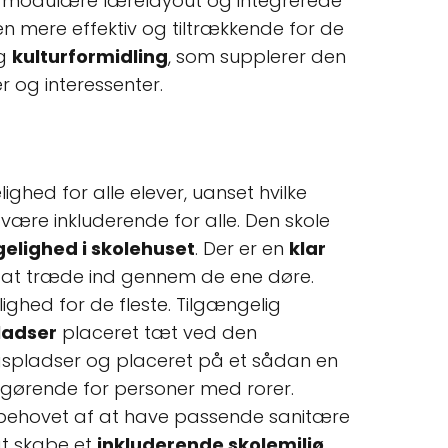
ts modulære lærelayout og integrerede
en mere effektiv og tiltrækkende for de
g
kulturformidling
, som supplerer den
 og interessenter.
ghed for alle elever, uanset hvilke
 være inkluderende for alle. Den skole
elighed i skolehuset
. Der er en
klar
d at træde ind gennem de ene døre.
ighed for de fleste. Tilgængelig
ladser
placeret tæt ved den
gspladser og placeret på et sådan en
afgørende for personer med rorer.
r behovet af at have passende sanitære
at skabe et
inkluderende skolemiljø
,