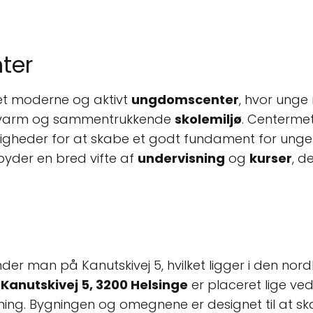
ter
et moderne og aktivt
ungdomscenter
, hvor unge
n varm og sammentrukkende
skolemiljø
. Centerme
gheder for at skabe et godt fundament for unge i a
byder en bred vifte af
undervisning
og
kurser
, d
r man på Kanutskivej 5, hvilket ligger i den nordl
n
Kanutskivej 5, 3200 Helsinge
er placeret lige ve
gning. Bygningen og omegnene er designet til at 