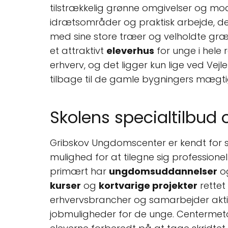
tilstrækkelig grønne omgivelser og mod
idrætsområder og praktisk arbejde, der 
med sine store træer og velholdte græns
et attraktivt
eleverhus
for unge i hele
erhverv, og det ligger kun lige ved Vej
tilbage til de gamle bygningers mægt
Skolens specialtilbud o
Gribskov Ungdomscenter er kendt for 
mulighed for at tilegne sig profession
primært har
ungdomsuddannelser
o
kurser
og
kortvarige projekter
rettet
erhvervsbrancher og samarbejder aktiv
jobmuligheder for de unge. Centermeto