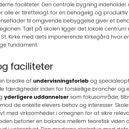
erne faciliteter. Den centrale bygning indeholder 
alle er tilrettelagt for en behagelig og produktiv
eflader til omgivende bebyggelse giver et behageli
 regionen. Tæt på skolen ligger det lokale centrum
le St. Kirke med dets imponerende Kirkegård hvor 
ige fundament.
g faciliteter
sin bredke af
undervisningsforløb
og specialeopt
elle færdigheder inden for forskellige brancher o
g
yderligere uddannelser
som fokusområde, til
 mod de enkelte elevers behov og interesser. Skolen
t med virksomheder i omegnen for at sikre relev
den betoner en balance mellem teoretisk viden og