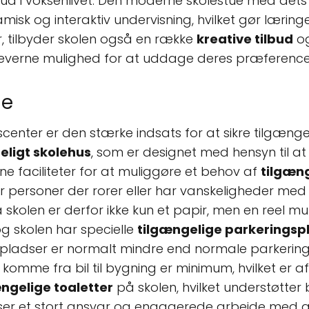
t ud i voksenlivet. Den moderne skolestue med de
misk og interaktiv undervisning, hvilket gør læring
 tilbyder skolen også en række
kreative tilbud
o
leverne mulighed for at uddage deres præferencer
le
nter er den stærke indsats for at sikre tilgængeli
eligt skolehus
, som er designet med hensyn til at
ine faciliteter for at muliggøre et behov af
tilgæng
or personer der rorer eller har vanskeligheder me
kolen er derfor ikke kun et papir, men en reel mul
og skolen har specielle
tilgængelige parkeringsp
gspladser er normalt mindre end normale parkerin
 komme fra bil til bygning er minimum, hvilket er 
ngelige toaletter
på skolen, hvilket understøtte
e viser et stort ansvar og engagerede arbejde med 