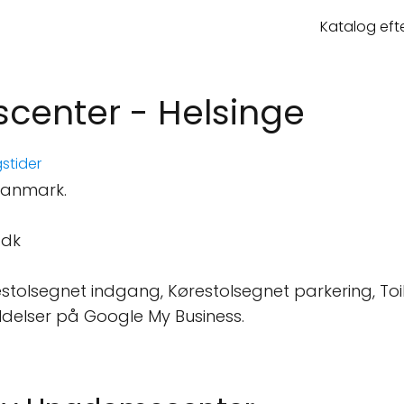
Katalog eft
center - Helsinge
stider
 Danmark.
.dk
stolsegnet indgang, Kørestolsegnet parkering, Toil
ldelser på Google My Business.