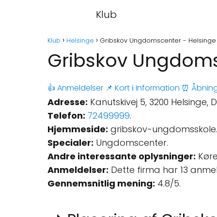
Klub
Klub
Helsinge
Gribskov Ungdomscenter - Helsinge
Gribskov Ungdoms
👍 Anmeldelser
📌 Kort
ℹ️ Information
⏰ Åbning
Adresse:
Kanutskivej 5, 3200 Helsinge,
Telefon:
72499999
.
Hjemmeside:
gribskov-ungdomsskole
Specialer:
Ungdomscenter.
Andre interessante oplysninger:
Køre
Anmeldelser:
Dette firma har 13 anme
Gennemsnitlig mening:
4.8/5.