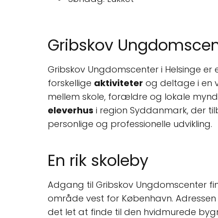
Gribskov Ungdomscen
Gribskov Ungdomscenter i Helsinge er 
forskellige
aktiviteter
og deltage i e
mellem skole, forældre og lokale myndi
eleverhus
i region Syddanmark, der til
personlige og professionelle udvikling.
En rik skoleby
Adgang til Gribskov Ungdomscenter finde
område vest for København. Adresse
det let at finde til den hvidmurede by