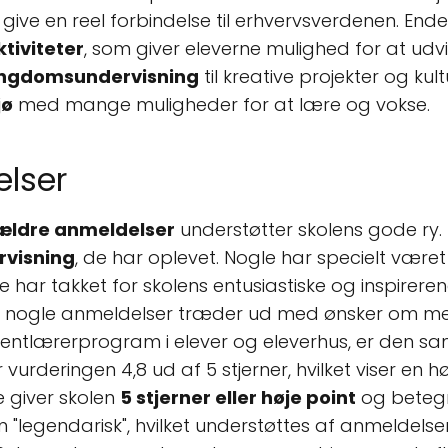
give en reel forbindelse til erhvervsverdenen. Ende
ktiviteter
, som giver eleverne mulighed for at ud
ngdomsundervisning
til kreative projekter og ku
jø
med mange muligheder for at lære og vokse.
elser
ældre anmeldelser
understøtter skolens gode ry.
rvisning
, de har oplevet. Nogle har specielt vær
har takket for skolens entusiastiske og inspireren
m nogle anmeldelser træder ud med ønsker om m
entlærerprogram i elever og eleverhus, er den s
 vurderingen 4,8 ud af 5 stjerner, hvilket viser en 
e giver skolen
5 stjerner eller høje point
og beteg
m "legendarisk", hvilket understøttes af anmeldel