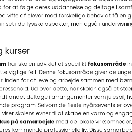
d for at følge deres uddannelse og deltage i sa
red vifte af elever med forskellige behov at få en
kun set i de fysiske aspekter, men også i undervi
g kurser
am
har skolen udviklet et specifikt
fokusområde
in
dette vigtige felt. Denne fokusområde giver de unge
ri inden for at leve og arbejde sammen med børn 
eressehold. Ud over dette, har skolen også et stær
ndt andet deltage i arrangementer som julespil, 
nde program. Selvom de fleste nyårsevents er over
te viser skolens evner til at skabe en varm og e
okus på samarbejde
med de lokale virksomheder, 
eres kommende professionelle liv. Disse samarbej