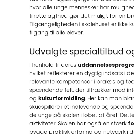
hvor alle unge mennesker har mulighe
tilrettelagthed gør det muligt for en b
Tilgængeligheden i skolehuset er ikke 
tilgang til alle elever.
Udvalgte specialtilbud o
I henhold til deres
uddannelsesprogr
hvilket reflekterer en dygtig indsats i 
relevante kompetencer i praksis og teo
spændende felt, der tiltrækker mod int
og
kulturformidling
. Her kan man bla
skuespillere i et indlevende og spænde
de unge på skolen i løbet af året. Det
aktiviteter. Skolen har også en stærk
f
bygge praktisk erfaring og netværk i d