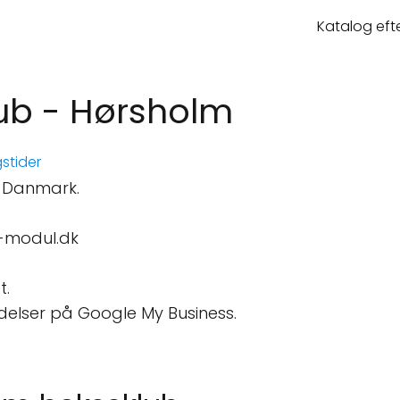
Katalog eft
ub - Hørsholm
stider
, Danmark.
-modul.dk
t.
delser på Google My Business.