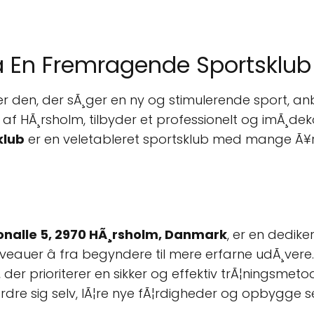
 En Fremragende Sportsklub
er den, der sÃ¸ger en ny og stimulerende sport, a
 af HÃ¸rsholm, tilbyder et professionelt og imÃ¸dek
klub
er en veletableret sportsklub med mange Ã¥rs 
onalle 5, 2970 HÃ¸rsholm, Danmark
, er en dedike
niveauer â fra begyndere til mere erfarne udÃ¸vere
der prioriterer en sikker og effektiv trÃ¦ningsmeto
e sig selv, lÃ¦re nye fÃ¦rdigheder og opbygge selv