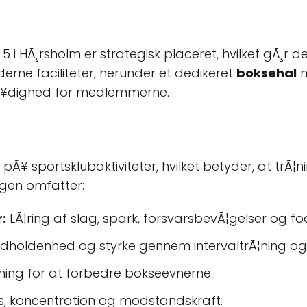
 HÃ¸rsholm er strategisk placeret, hvilket gÃ¸r det
rne faciliteter, herunder et dedikeret
boksehal
m
rÃ¥dighed for medlemmerne.
pÃ¥ sportsklubaktiviteter, hvilket betyder, at trÃ¦
ngen omfatter:
:
LÃ¦ring af slag, spark, forsvarsbevÃ¦gelser og f
udholdenhed og styrke gennem intervaltrÃ¦ning og 
¦ning for at forbedre bokseevnerne.
us, koncentration og modstandskraft.