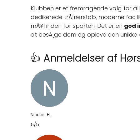
Klubben er et fremragende valg for alle
dedikerede trÃ¦nerstab, moderne facilit
mÃ¥l inden for sporten. Det er en
god i
at besÃ¸ge dem og opleve den unikke a
👍 Anmeldelser af Hø
Nicolas H.
5/5