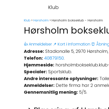
Klub
Klub
Hørsholm
Hørsholm bokseklub - Hørsholm
Hørsholm boksekl
👍 Anmeldelser
📌 Kort
ℹ️ Information
⏰ Åbning
Adresse:
Stadionalle 5, 2970 Hørsholm
Telefon:
40879150
.
Hjemmeside:
horsholmbokseklub.klub
Specialer:
Sportsklub.
Andre interessante oplysninger:
Toile
Anmeldelser:
Dette firma har 2 anmel
Gennemsnitlig mening:
5/5.