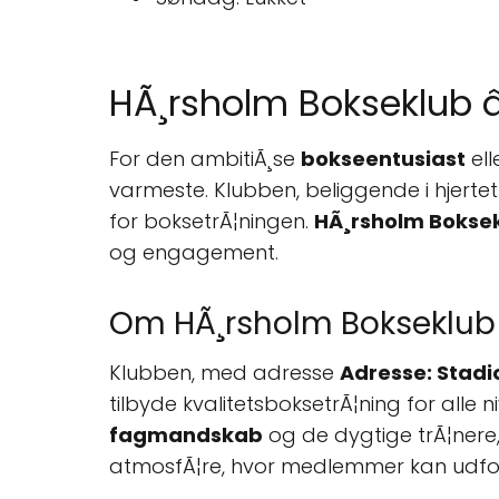
HÃ¸rsholm Bokseklub â
For den ambitiÃ¸se
bokseentusiast
ell
varmeste. Klubben, beliggende i hjertet
for boksetrÃ¦ningen.
HÃ¸rsholm Bokse
og engagement.
Om HÃ¸rsholm Bokseklub
Klubben, med adresse
Adresse: Stadi
tilbyde kvalitetsboksetrÃ¦ning for alle 
fagmandskab
og de dygtige trÃ¦nere, 
atmosfÃ¦re, hvor medlemmer kan udfordr