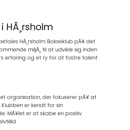
 i HÃ¸rsholm
nbefales HÃ¸rsholm Bokseklub pÃ¥ det
ommende miljÃ¸ til at udvikle sig inden
erfaring og et ry for at fostre talent
ret organisation, der fokuserer pÃ¥ at
. Klubben er kendt for sin
de. MÃ¥let er at skabe en positiv
tillid.