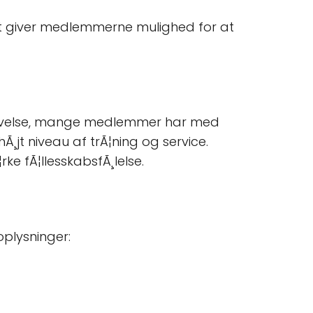
ket giver medlemmerne mulighed for at
oplevelse, mange medlemmer har med
jt niveau af trÃ¦ning og service.
e fÃ¦llesskabsfÃ¸lelse.
plysninger: