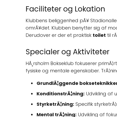
Faciliteter og Lokation
Klubbens beliggenhed pÃ¥ Stadionalle 5 i
omrÃ¥det. Klubben benytter sig af mode
Derudover er der et praktisk
toilet
til 
Specialer og Aktiviteter
HÃ¸rsholm Bokseklub fokuserer primÃ¦rt 
fysiske og mentale egenskaber. TrÃ¦ni
GrundlÃ¦ggende bokseteknikker
KonditionstrÃ¦ning:
Udvikling af 
StyrketrÃ¦ning:
Specifik styrketrÃ
Mental trÃ¦ning:
Udvikling af fok