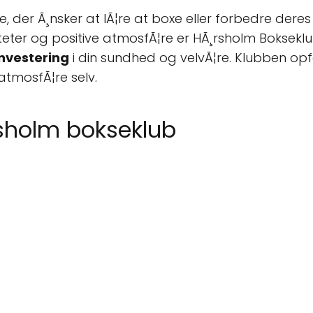
, der Ã¸nsker at lÃ¦re at boxe eller forbedre deres
eter og positive atmosfÃ¦re er HÃ¸rsholm Bokseklub
nvestering
i din sundhed og velvÃ¦re. Klubben opf
tmosfÃ¦re selv.
rsholm bokseklub