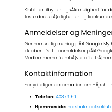
Klubben tilbyder ogsÃ¥ mulighed for d
teste deres fÃ¦rdigheder og konkurrere 
Anmeldelser og Meninge
Gennemsnitlig mening pÃ¥ Google My B
klubben. De to anmeldelser pÃ¥ Google 
Medlemmerne fremhÃ¦ver ofte trÃ¦nernes
Kontaktinformation
For yderligere information om HÃ¸rsho
Telefon:
40879150
Hjemmeside:
horsholmbokseklub