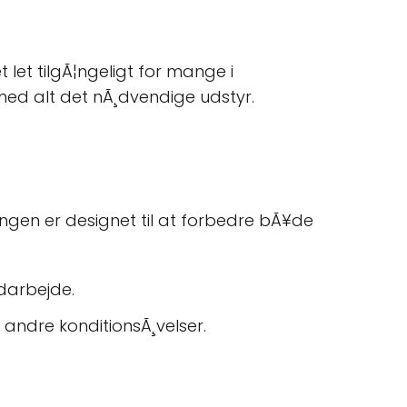
 let tilgÃ¦ngeligt for mange i
ed alt det nÃ¸dvendige udstyr.
ningen er designet til at forbedre bÃ¥de
odarbejde.
andre konditionsÃ¸velser.