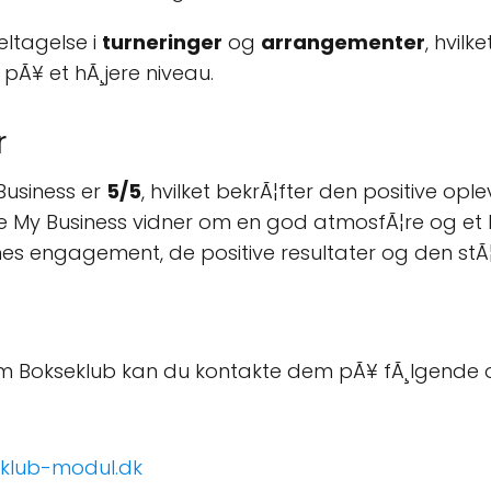
eltagelse i
turneringer
og
arrangementer
, hvil
pÃ¥ et hÃ¸jere niveau.
r
usiness er
5/5
, hvilket bekrÃ¦fter den positive 
My Business vidner om en god atmosfÃ¦re og et hÃ¸
 engagement, de positive resultater og den stÃ¦rk
lm Bokseklub kan du kontakte dem pÃ¥ fÃ¸lgende o
.klub-modul.dk