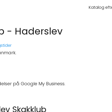
Katalog eft
b - Haderslev
stider
Danmark.
elser på Google My Business.
lev Skakklub