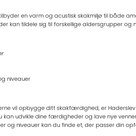
tilbyder en varm og acustisk skakmiljø til både a
der kan tildele sig til forskellige aldersgrupper og
er
 og niveauer
gerne vil opbygge ditt skakfærdighed, er Hadersle
du kan udvikle dine færdigheder og lave nye venner.
per og niveauer kan du finde et, der passer din opf