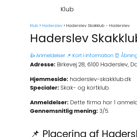
Klub
Klub
Haderslev
Haderslev Skakklub - Haderslev
Haderslev Skakklu
👍 Anmeldelser
📌 Kort
ℹ️ Information
⏰ Åbning
Adresse:
Birkevej 28, 6100 Haderslev, 
Hjemmeside:
haderslev-skakklub.dk
Specialer:
Skak- og kortklub.
Anmeldelser:
Dette firma har 1 anmeld
Gennemsnitlig mening:
3/5.
📌 Placering af Haders