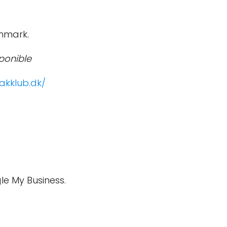
anmark.
ponible
akklub.dk/
le My Business.