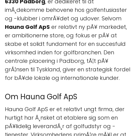
6330 Padborg
, er dedikeret til at
imÃ¸dekomme behovene hos golfentusiaster
og -klubber i omrÃ¥det og udover. Selvom
Hauna Golf ApS
er relativt ny pÃ¥ markedet,
er ambitionerne store, og fokus er pÃ¥ at
skabe et solidt fundament for en succesfuld
virksomhed inden for golfbranchen. Den
centrale placering i Padborg, tÃ¦t pÃ¥
grÃ¦nsen til Tyskland, giver en strategisk fordel
for bÃ¥de lokale og internationale kunder.
Om Hauna Golf ApS
Hauna Golf ApS er et relativt ungt firma, der
hurtigt har Ã¸nsket at etablere sig som en
pÃ¥lidelig leverandÃ¸r af golfudstyr og -
tjenester. Virksomhedens primÃ¦re mÃ¥l er at