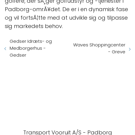
golfere, der sÃ¸ger golfudstyr og -tjenester i
Padborg-omrÃ¥det. De er i en dynamisk fase
og vil fortsÃ¦tte med at udvikle sig og tilpasse
sig markedets behov.
Gedser Idræts- og
Waves Shoppingcenter
Medborgerhus -
- Greve
Gedser
Transport Vooruit A/S - Padborg