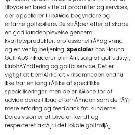
tilbyde en bred vifte af produkter og services,
der appellerer til bÃ¥de begyndere og
erfarne golfspillere. De strÃ¦ber efter at skabe
en god kundeoplevelse gennem
kvalitetsprodukter, professionel rÃ¥dgivning
og en venlig betjening.
Specialer
hos Hauna
Golf ApS inkluderer primÃ¦rt salg af golfudstyr,
klubhÃ¥ndtering og golfbilservice. Det er
vigtigt at bemÃ¦rke, at virksomheden endnu
ikke har en lang rÃ¦kke af specifikke
specialiseringer, men de er Ã¥bne for at
udvide deres tilbud efterhÃ¥nden som de fÃ¥r
mere erfaring og feedback fra kunderne.
Deres vision er at blive en kendt og
respekteret aktÃ¸r i det lokale golfmiljÃ¸.