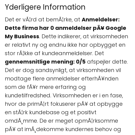
Yderligere Information
Det er vÃ¦rd at bemÃ¦rke, at
Anmeldelser:
Dette firma har 0 anmeldelser pÃ¥ Google
My Business
. Dette indikerer, at virksomheden
er relativt ny og endnu ikke har opbygget en
stor rÃ¦kke af kundeanmeldelser. Det
gennemsnitlige mening: 0/5
afspejler dette.
Det er dog sandsynligt, at virksomheden vil
modtage flere anmeldelser efterhÃ¥nden
som de fÃ¥r mere erfaring og
kundetilfredshed. Virksomheden er i en fase,
hvor de primÃ¦rt fokuserer pÃ¥ at opbygge
en stÃ¦rk kundebase og et positivt
omdÃ¸mme. De er meget opmÃ¦rksomme
pÃ¥ at imÃ¸dekomme kundernes behov og