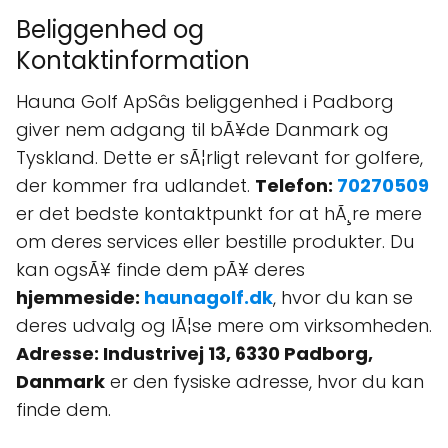
Beliggenhed og
Kontaktinformation
Hauna Golf ApSâs beliggenhed i Padborg
giver nem adgang til bÃ¥de Danmark og
Tyskland. Dette er sÃ¦rligt relevant for golfere,
der kommer fra udlandet.
Telefon:
70270509
er det bedste kontaktpunkt for at hÃ¸re mere
om deres services eller bestille produkter. Du
kan ogsÃ¥ finde dem pÃ¥ deres
hjemmeside:
haunagolf.dk
, hvor du kan se
deres udvalg og lÃ¦se mere om virksomheden.
Adresse: Industrivej 13, 6330 Padborg,
Danmark
er den fysiske adresse, hvor du kan
finde dem.