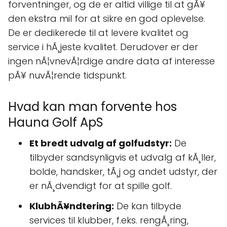
forventninger, og de er altid villige til at gÃ¥
den ekstra mil for at sikre en god oplevelse.
De er dedikerede til at levere kvalitet og
service i hÃ¸jeste kvalitet. Derudover er der
ingen nÃ¦vnevÃ¦rdige andre data af interesse
pÃ¥ nuvÃ¦rende tidspunkt.
Hvad kan man forvente hos
Hauna Golf ApS
Et bredt udvalg af golfudstyr:
De
tilbyder sandsynligvis et udvalg af kÃ¸ller,
bolde, handsker, tÃ¸j og andet udstyr, der
er nÃ¸dvendigt for at spille golf.
KlubhÃ¥ndtering:
De kan tilbyde
services til klubber, f.eks. rengÃ¸ring,