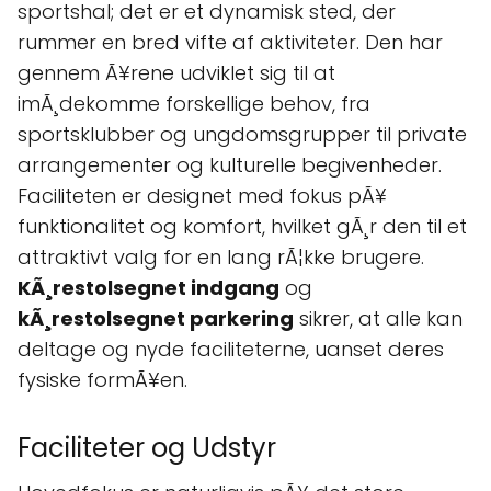
sportshal; det er et dynamisk sted, der
rummer en bred vifte af aktiviteter. Den har
gennem Ã¥rene udviklet sig til at
imÃ¸dekomme forskellige behov, fra
sportsklubber og ungdomsgrupper til private
arrangementer og kulturelle begivenheder.
Faciliteten er designet med fokus pÃ¥
funktionalitet og komfort, hvilket gÃ¸r den til et
attraktivt valg for en lang rÃ¦kke brugere.
KÃ¸restolsegnet indgang
og
kÃ¸restolsegnet parkering
sikrer, at alle kan
deltage og nyde faciliteterne, uanset deres
fysiske formÃ¥en.
Faciliteter og Udstyr