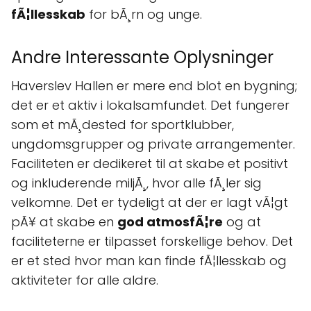
fÃ¦llesskab
for bÃ¸rn og unge.
Andre Interessante Oplysninger
Haverslev Hallen er mere end blot en bygning;
det er et aktiv i lokalsamfundet. Det fungerer
som et mÃ¸dested for sportklubber,
ungdomsgrupper og private arrangementer.
Faciliteten er dedikeret til at skabe et positivt
og inkluderende miljÃ¸, hvor alle fÃ¸ler sig
velkomne. Det er tydeligt at der er lagt vÃ¦gt
pÃ¥ at skabe en
god atmosfÃ¦re
og at
faciliteterne er tilpasset forskellige behov. Det
er et sted hvor man kan finde fÃ¦llesskab og
aktiviteter for alle aldre.