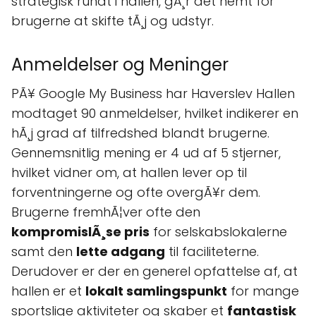
strategisk rundt i hallen, gÃ¸r det nemt for
brugerne at skifte tÃ¸j og udstyr.
Anmeldelser og Meninger
PÃ¥ Google My Business har Haverslev Hallen
modtaget 90 anmeldelser, hvilket indikerer en
hÃ¸j grad af tilfredshed blandt brugerne.
Gennemsnitlig mening er 4 ud af 5 stjerner,
hvilket vidner om, at hallen lever op til
forventningerne og ofte overgÃ¥r dem.
Brugerne fremhÃ¦ver ofte den
kompromislÃ¸se pris
for selskabslokalerne
samt den
lette adgang
til faciliteterne.
Derudover er der en generel opfattelse af, at
hallen er et
lokalt samlingspunkt
for mange
sportslige aktiviteter og skaber et
fantastisk