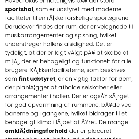
Hovedfokus er naturligvis pÃ¥ det store
sportshal
, som er udstyret med moderne
faciliteter til en rÃ¦kke forskellige sportsgrene.
Derudover findes der rum, der er velegnede til
musikarrangementer og spisning, hvilket
understreger hallens alsidighed. Det er
tydeligt, at der er lagt vÃ¦gt pÃ¥ at skabe et
miljÃ¸, der er behageligt og funktionelt for alle
brugere. KÃ¸kkenfaciliteterne, som beskrives
som
fint udstyret
, er en vigtig faktor for dem,
der planlÃ¦gger at afholde selskaber eller
arrangementer i hallen. Der er ogsÃ¥ sÃ¸rget
for god opvarmning af rummene, bÃ¥de ved
banerne og i gangene, hvilket bidrager til et
behageligt klima i lÃ¸bet af Ã¥ret. De mange
omklÃ¦dningsforhold
der er placeret