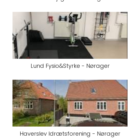
Lund Fysio&Styrke - Nørager
Haverslev Idrætsforening - Nørager