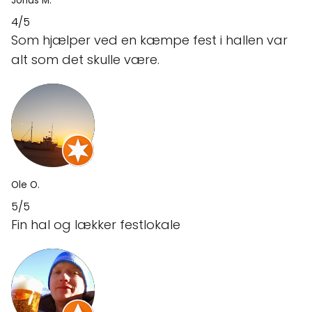
Jonas M.
4/5
Som hjælper ved en kæmpe fest i hallen var
alt som det skulle være.
Ole O.
5/5
Fin hal og lækker festlokale