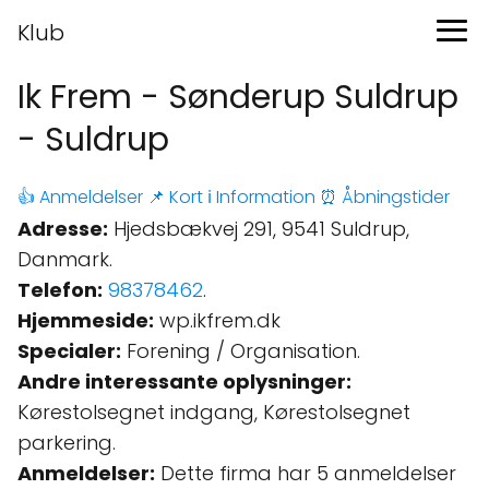
Klub
Ik Frem - Sønderup Suldrup
- Suldrup
👍 Anmeldelser
📌 Kort
ℹ️ Information
⏰ Åbningstider
Adresse:
Hjedsbækvej 291, 9541 Suldrup,
Danmark.
Telefon:
98378462
.
Hjemmeside:
wp.ikfrem.dk
Specialer:
Forening / Organisation.
Andre interessante oplysninger:
Kørestolsegnet indgang, Kørestolsegnet
parkering.
Anmeldelser:
Dette firma har 5 anmeldelser