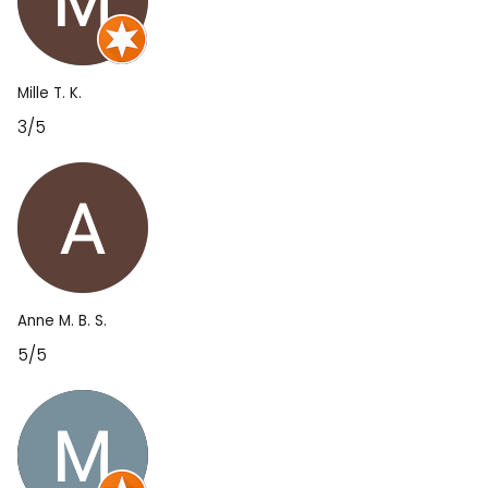
Mille T. K.
3/5
Anne M. B. S.
5/5