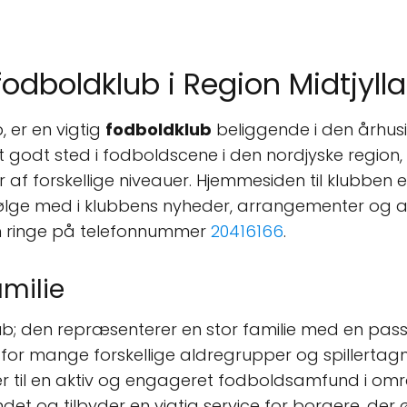
fodboldklub i Region Midtjyll
, er en vigtig
fodboldklub
beliggende i den århu
et godt sted i fodboldscene i den nordjyske region, 
af forskellige niveauer. Hjemmesiden til klubben 
lge med i klubbens nyheder, arrangementer og aktiv
n ringe på telefonnummer
20416166
.
milie
ub; den repræsenterer en stor familie med en passi
for mange forskellige aldregrupper og spillertagn
r til en aktiv og engageret fodboldsamfund i område
ndet og tilbyder en vigtig service for borgere, der