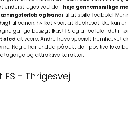
ket understreges ved den
høje gennemsnitlige men
ræningsforløb og baner
til at spille fodbold. M
 til banen, hvilket viser, at klubhuset ikke kun er
gne gange besøgt Ikast FS og anbefaler det i h
t sted
at være. Andre have specielt fremhævet 
erne. Nogle har endda påpekt den positive lokalbe
dtagelige og attraktive karakter.
t FS - Thrigesvej