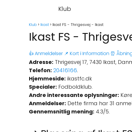
Klub
Klub
Ikast
Ikast FS - Thrigesvej - Ikast
Ikast FS - Thrigesve
👍 Anmeldelser
📌 Kort
ℹ️ Information
⏰ Åbning
Adresse:
Thrigesvej 17, 7430 Ikast, Dan
Telefon:
20416166
.
Hjemmeside:
ikastfc.dk
Specialer:
Fodboldklub.
Andre interessante oplysninger:
Køre
Anmeldelser:
Dette firma har 31 anme
Gennemsnitlig mening:
4.3/5.