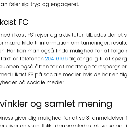
man føler sig tryg og engageret.
kast FC
d i Ikast FS' rejser og aktiviteter, tilbudes der et
rimære kilde til information om turneringer, resul
en. Her kan man også finde mulighed for at følge m
takt, er telefonen
20416166
tilgængelig til at spør
 er klubben også åben for at modtage forespørgsler o
d i Ikast FS på sociale medier, hvis de har en tilgæ
heder på sociale medier.
vinkler og samlet mening
ss giver dig mulighed for at se 31 anmeldelser fr
er giver en vis indblik i den samlede oplevelse og