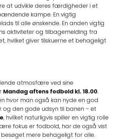
re at udvikle deres færdigheder i et
 spændende kampe. En vigtig
 plads til alle ønskende. En anden vigtig
ns aktiviteter og tilbagemelding fra
 hvilket giver tilskuerne et behageligt
ændende atmosfære ved sine
år
Mandag aftens fodbold kl. 18.00
.
, men hvor man også kan nyde en god
 og den gode udsyn til banen – et
e
, hvilket naturligvis spiller en vigtig rolle
mære fokus er fodbold, har de også vist
ør besøget mere behageligt for alle.