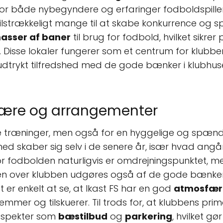
d for både nybegyndere og erfaringer fodboldspille
tilstrækkeligt mange til at skabe konkurrence og
asser af baner
til brug for fodbold, hvilket sikrer
. Disse lokaler fungerer som et centrum for klubbe
udtrykt tilfredshed med de gode bænker i klubhuset,
ære og arrangementer
lige træninger, men også for en hyggelige og sp
ed skaber sig selv i de senere år, især hvad ang
hvor fodbolden naturligvis er omdrejningspunktet
den over klubben udgøres også af de gode bænker
er enkelt at se, at Ikast FS har en god
atmosfær
emmer og tilskuerer. Til trods for, at klubbens pri
 aspekter som
bæstilbud
og
parkering
, hvilket g