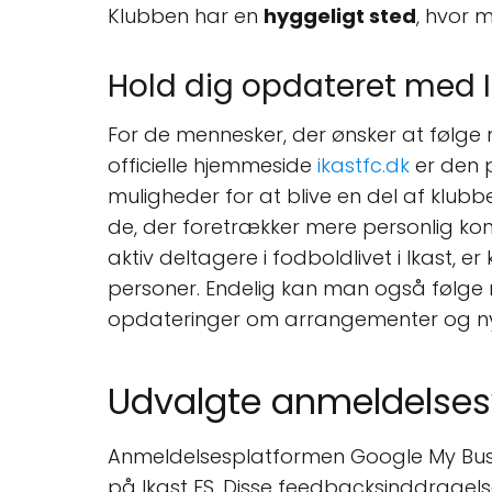
Klubben har en
hyggeligt sted
, hvor 
Hold dig opdateret med I
For de mennesker, der ønsker at følge me
officielle hjemmeside
ikastfc.dk
er den p
muligheder for at blive en del af klubb
de, der foretrækker mere personlig kon
aktiv deltagere i fodboldlivet i Ikast,
personer. Endelig kan man også følge me
opdateringer om arrangementer og ny
Udvalgte anmeldelses
Anmeldelsesplatformen Google My Busine
på Ikast FS. Disse feedbacksinddragels