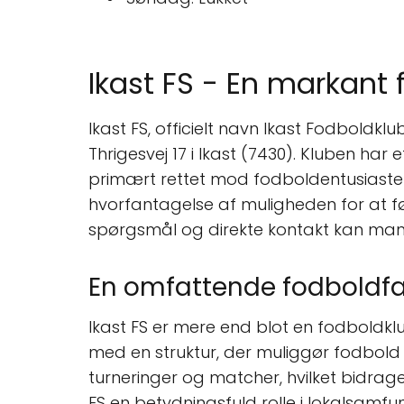
Ikast FS - En markant 
Ikast FS, officielt navn Ikast Fodboldklub
Thrigesvej 17 i Ikast (7430). Kluben har 
primært rettet mod fodboldentusiaster 
hvorfantagelse af muligheden for at fø
spørgsmål og direkte kontakt kan ma
En omfattende fodboldfa
Ikast FS er mere end blot en fodboldkl
med en struktur, der muliggør fodbold 
turneringer og matcher, hvilket bidrage
FS en betydningsfuld rolle i lokalsamfu