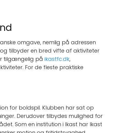
and
sianske omgave, nemlig på adressen
og tilbyder en bred vifte af aktiviteter
er tilgængelig på
ikastfc.dk
,
iteter. For de fleste praktiske
on for boldspil. Klubben har sat op
inger. Derudover tilbydes mulighed for
t. Som en institution i Ikast har Ikast
 ønsker motion og fritidstrygghed