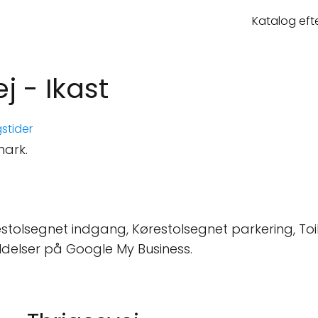
Katalog eft
j - Ikast
stider
mark.
stolsegnet indgang, Kørestolsegnet parkering, Toil
ldelser på Google My Business.