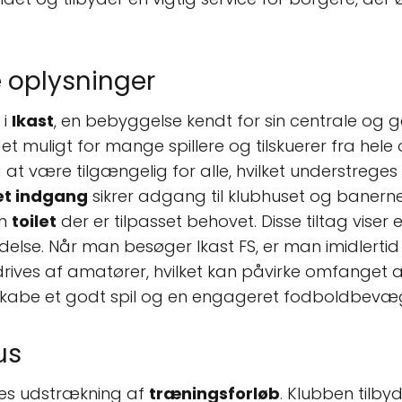
 oplysninger
 i
Ikast
, en bebyggelse kendt for sin centrale og 
det muligt for mange spillere og tilskuerer fra he
 at være tilgængelig for alle, hvilket understreges 
et indgang
sikrer adgang til klubhuset og banerne,
en
toilet
der er tilpasset behovet. Disse tiltag viser
delse. Når man besøger Ikast FS, er man imidlert
ves af amatører, hvilket kan påvirke omfanget af p
 skabe et godt spil og en engageret fodboldbevæg
us
eres udstrækning af
træningsforløb
. Klubben tilby