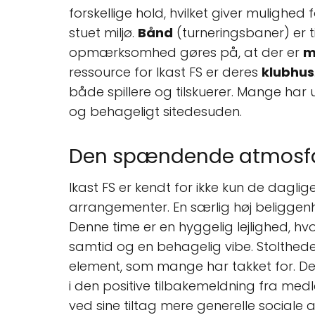
forskellige hold, hvilket giver mulighe
stuet miljø.
Bånd
(turneringsbaner) er 
opmærksomhed gøres på, at der er
m
ressource for Ikast FS er deres
klubhus
både spillere og tilskuerer. Mange har 
og behageligt sitedesuden.
Den spændende atmosf
Ikast FS er kendt for ikke kun de dag
arrangementer. En særlig høj beliggenh
Denne time er en hyggelig lejlighed, 
samtid og en behagelig vibe. Stolthe
element, som mange har takket for. Det 
i den positive tilbakemeldning fra medl
ved sine tiltag mere generelle sociale