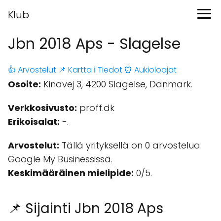
Klub
Jbn 2018 Aps - Slagelse
👍 Arvostelut
📌 Kartta
ℹ️ Tiedot
⏰ Aukioloajat
Osoite:
Kinavej 3, 4200 Slagelse, Danmark.
Verkkosivusto:
proff.dk
Erikoisalat:
-.
Arvostelut:
Tällä yrityksellä on 0 arvostelua
Google My Businessissä.
Keskimääräinen mielipide:
0/5.
📌 Sijainti Jbn 2018 Aps