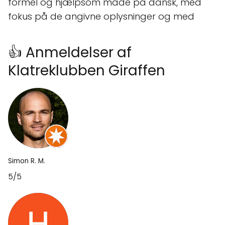
formel og hjælpsom måde på dansk, med
fokus på de angivne oplysninger og med
👍 Anmeldelser af
Klatreklubben Giraffen
Simon R. M.
5/5