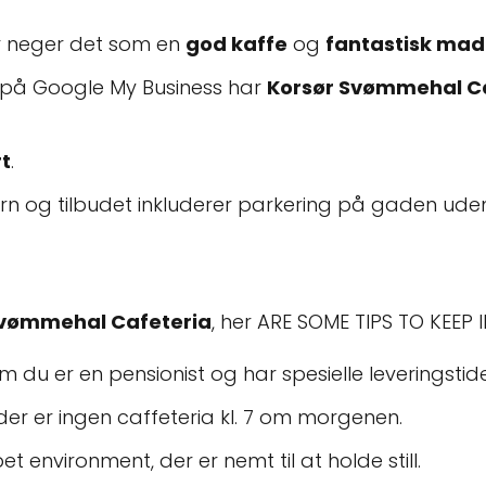
r neger det som en
god kaffe
og
fantastisk mad
på Google My Business har
Korsør Svømmehal C
rt
.
ørn og tilbudet inkluderer parkering på gaden ude
Svømmehal Cafeteria
, her ARE SOME TIPS TO KEEP I
om du er en pensionist og har spesielle leveringstide
der er ingen caffeteria kl. 7 om morgenen.
t environment, der er nemt til at holde still.