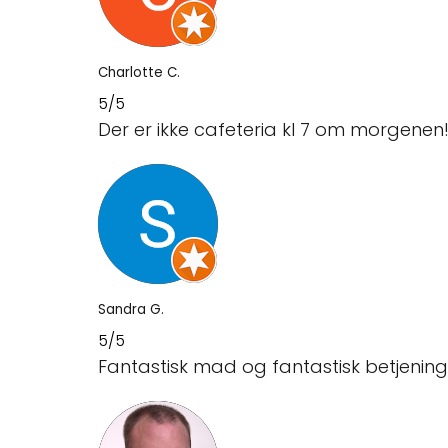
Charlotte C.
5/5
Der er ikke cafeteria kl 7 om morgenen
Sandra G.
5/5
Fantastisk mad og fantastisk betjening!!!