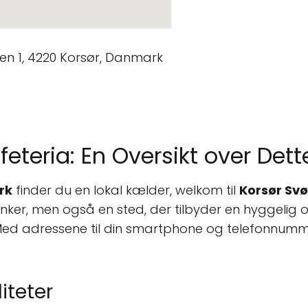
teria: En Oversikt over Dett
rk
finder du en lokal kælder, welkom til
Korsør Sv
inker, men også en sted, der tilbyder en hyggeli
Med adressene til din smartphone og telefonnumme
iteter