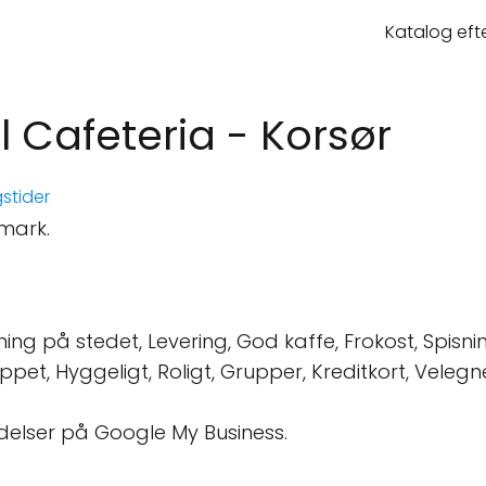
Katalog eft
Cafeteria - Korsør
stider
nmark.
ing på stedet, Levering, God kaffe, Frokost, Spisn
lappet, Hyggeligt, Roligt, Grupper, Kreditkort, Veleg
delser på Google My Business.