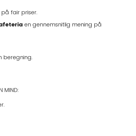
på fair priser.
afeteria
en gennemsnitlig mening på
n beregning.
N MIND:
r.