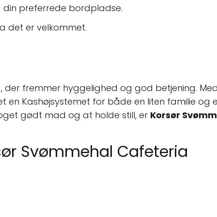
å din preferrede bordpladse.
 da det er velkommet.
 der fremmer hyggelighed og god betjening. Med sin
 en Kashøjsystemet for både en liten familie og e
noget gødt mad og at holde still, er
Korsør Svømm
rsør Svømmehal Cafeteria