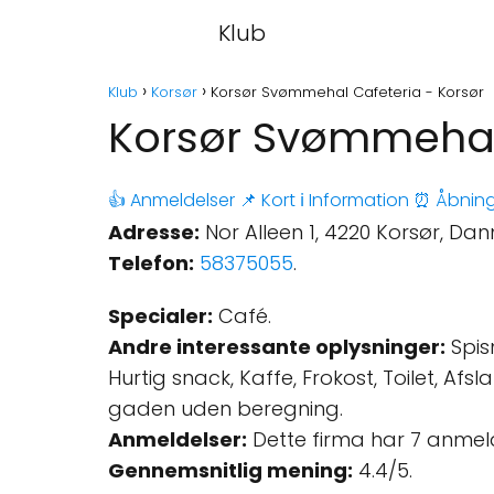
Klub
Klub
Korsør
Korsør Svømmehal Cafeteria - Korsør
Korsør Svømmehal 
👍 Anmeldelser
📌 Kort
ℹ️ Information
⏰ Åbning
Adresse:
Nor Alleen 1, 4220 Korsør, Da
Telefon:
58375055
.
Specialer:
Café.
Andre interessante oplysninger:
Spisn
Hurtig snack, Kaffe, Frokost, Toilet, Afs
gaden uden beregning.
Anmeldelser:
Dette firma har 7 anmel
Gennemsnitlig mening:
4.4/5.