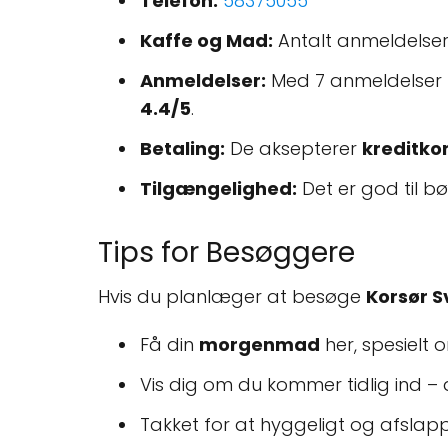
Telefon:
58375055
Kaffe og Mad:
Antalt anmeldelse
Anmeldelser:
Med 7 anmeldelser 
4.4/5
.
Betaling:
De aksepterer
kreditko
Tilgængelighed:
Det er god til b
Tips for Besøggere
Hvis du planlæger at besøge
Korsør 
Få din
morgenmad
her, spesielt 
Vis dig om du kommer tidlig ind – 
Takket for at hyggeligt og afslappe