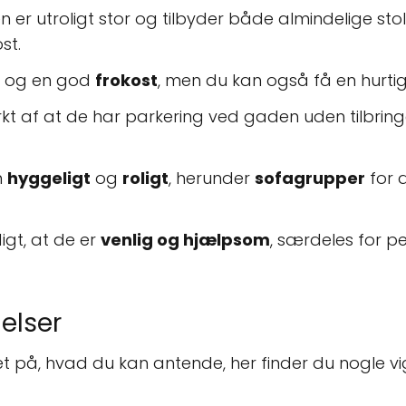
er utroligt stor og tilbyder både almindelige stole
st.
og en god
frokost
, men du kan også få en hurtig
kt af at de har parkering ved gaden uden tilbrin
m
hyggeligt
og
roligt
, herunder
sofagrupper
for d
gt, at de er
venlig og hjælpsom
, særdeles for pe
elser
t på, hvad du kan antende, her finder du nogle vig