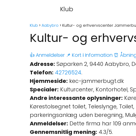
Klub
Klub
Aabybro
Kultur- og erhvervscenter Jammerbu
Kultur- og erhve
👍 Anmeldelser
📌 Kort
ℹ️ Information
⏰ Åbning
Adresse:
Søparken 2, 9440 Aabybro, 
Telefon:
42726524
.
Hjemmeside:
kec-jammerbugt.dk
Specialer:
Kulturcenter, Kontorhotel, Spi
Andre interessante oplysninger:
Køre
Kørestolsegnet toilet, Teleslynge, Toilet
parkeringsanlæg uden beregning, Muli
Anmeldelser:
Dette firma har 109 anm
Gennemsnitlig mening:
4.3/5.