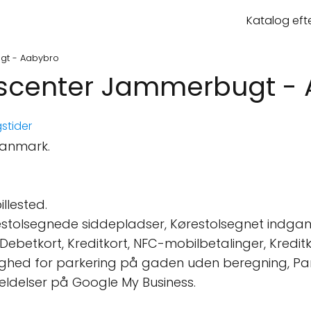
Katalog eft
gt - Aabybro
rvscenter Jammerbugt -
stider
Danmark.
llested.
stolsegnede siddepladser, Kørestolsegnet indgang
, Debetkort, Kreditkort, NFC-mobilbetalinger, Kredit
ghed for parkering på gaden uden beregning, Par
eldelser på Google My Business.