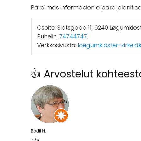
Para más información o para planificar
Osoite: Slotsgade 11, 6240 Løgumklost
Puhelin:
74744747
.
Verkkosivusto:
loegumkloster-kirke.d
👍 Arvostelut kohteest
Bodil N.
4/5