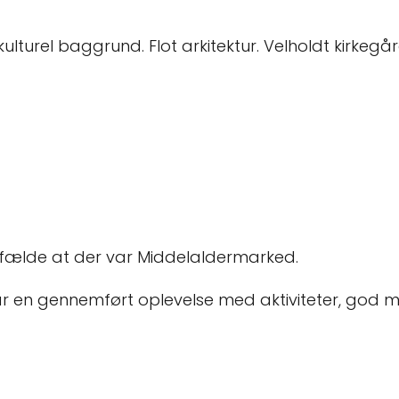
turel baggrund. Flot arkitektur. Velholdt kirkegår
ilfælde at der var Middelaldermarked.
ar en gennemført oplevelse med aktiviteter, god m