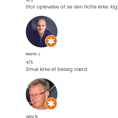
Stor oplevelse at se den flotte kirke. K
Martin J.
4/5
Smuk kirke et besøg værd.
Jens N.