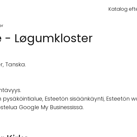
Katalog eft
er
e - Løgumkloster
r, Tanska.
ähtävyys.
 pysäköintialue, Esteetön sisäänkäynti, Esteetön w
vostelua Google My Businessissä.