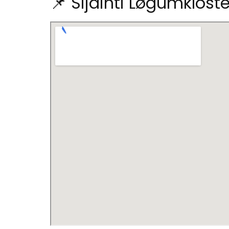
📌 Sijainti Løgumkloste