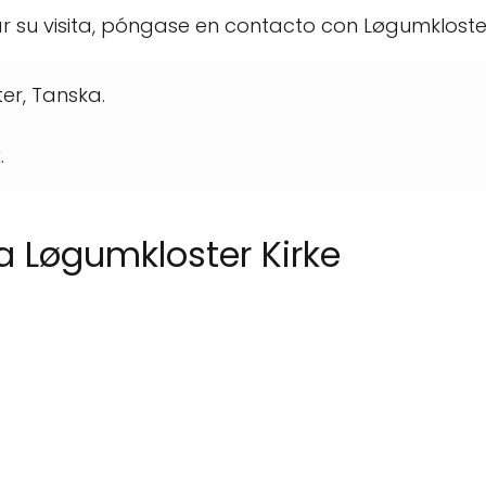
 su visita, póngase en contacto con Løgumkloster
er, Tanska.
k
.
a Løgumkloster Kirke