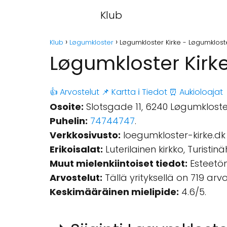
Klub
Klub
Løgumkloster
Løgumkloster Kirke - Løgumklost
Løgumkloster Kirk
👍 Arvostelut
📌 Kartta
ℹ️ Tiedot
⏰ Aukioloajat
Osoite:
Slotsgade 11, 6240 Løgumkloste
Puhelin:
74744747
.
Verkkosivusto:
loegumkloster-kirke.dk
Erikoisalat:
Luterilainen kirkko, Turistin
Muut mielenkiintoiset tiedot:
Esteetön
Arvostelut:
Tällä yrityksellä on 719 ar
Keskimääräinen mielipide:
4.6/5.