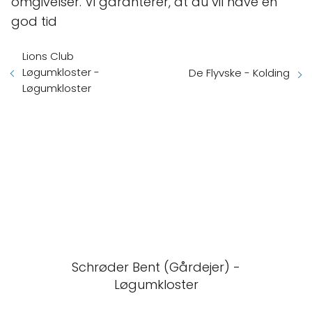
omgivelser. Vi garanterer, at du vil have en
god tid
Lions Club
Løgumkloster -
De Flyvske - Kolding
Løgumkloster
Schrøder Bent (Gårdejer) -
Løgumkloster