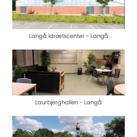
Langå Idrætscenter - Langå
Laurbjerghallen - Langå