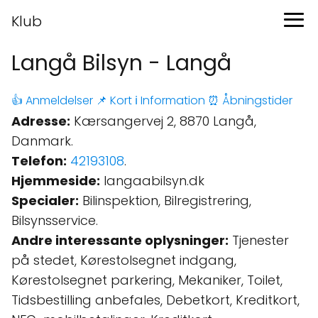
Klub
Langå Bilsyn - Langå
👍 Anmeldelser
📌 Kort
ℹ️ Information
⏰ Åbningstider
Adresse:
Kærsangervej 2, 8870 Langå,
Danmark.
Telefon:
42193108
.
Hjemmeside:
langaabilsyn.dk
Specialer:
Bilinspektion, Bilregistrering,
Bilsynsservice.
Andre interessante oplysninger:
Tjenester
på stedet, Kørestolsegnet indgang,
Kørestolsegnet parkering, Mekaniker, Toilet,
Tidsbestilling anbefales, Debetkort, Kreditkort,