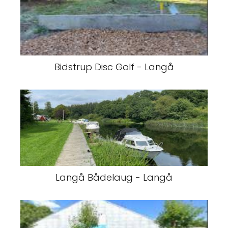
Bidstrup Disc Golf - Langå
Langå Bådelaug - Langå