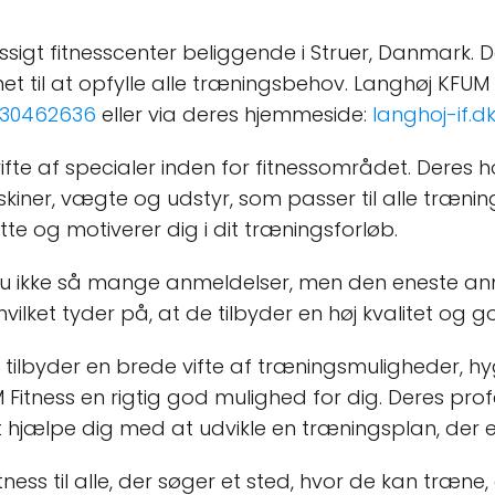
ssigt fitnesscenter beliggende i Struer, Danmark. 
gnet til at opfylle alle træningsbehov. Langhøj KFUM
30462636
eller via deres hjemmeside:
langhoj-if.d
fte af specialer inden for fitnessområdet. Deres hov
ner, vægte og udstyr, som passer til alle trænings
tøtte og motiverer dig i dit træningsforløb.
nu ikke så mange anmeldelser, men den eneste an
lket tyder på, at de tilbyder en høj kvalitet og 
der tilbyder en brede vifte af træningsmuligheder,
itness en rigtig god mulighed for dig. Deres profe
at hjælpe dig med at udvikle en træningsplan, der e
ess til alle, der søger et sted, hvor de kan træne