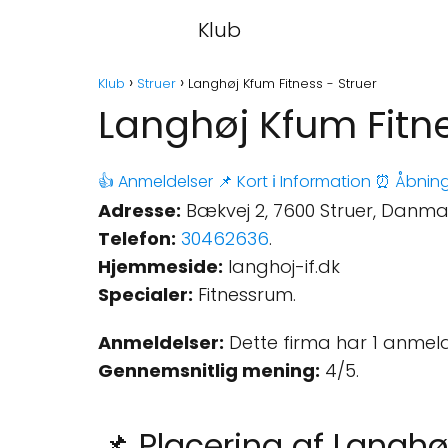
Klub
Klub
Struer
Langhøj Kfum Fitness - Struer
Langhøj Kfum Fitne
👍 Anmeldelser
📌 Kort
ℹ️ Information
⏰ Åbning
Adresse:
Bækvej 2, 7600 Struer, Danma
Telefon:
30462636
.
Hjemmeside:
langhoj-if.dk
Specialer:
Fitnessrum.
Anmeldelser:
Dette firma har 1 anmeld
Gennemsnitlig mening:
4/5.
📌 Placering af Langhø