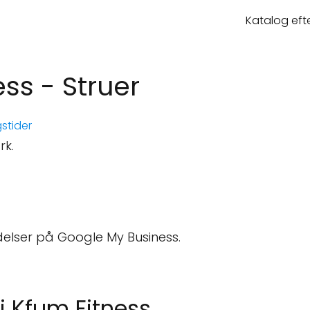
Katalog eft
ss - Struer
stider
rk.
elser på Google My Business.
j Kfum Fitness