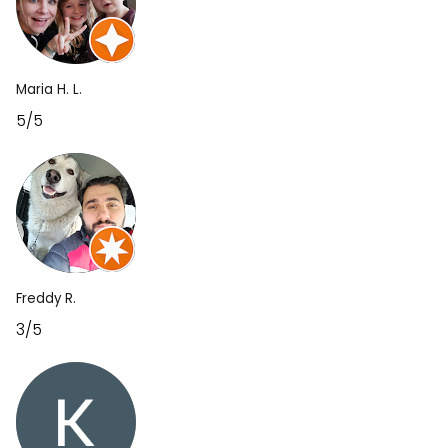
Maria H. L.
5/5
Freddy R.
3/5