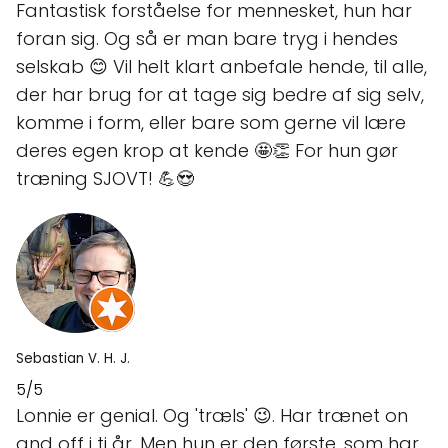
Fantastisk forståelse for mennesket, hun har
foran sig. Og så er man bare tryg i hendes
selskab 😊 Vil helt klart anbefale hende, til alle,
der har brug for at tage sig bedre af sig selv,
komme i form, eller bare som gerne vil lære
deres egen krop at kende 🤩👏 For hun gør
træning SJOVT! 💪😍
Sebastian V. H. J.
5/5
Lonnie er genial. Og 'træls' 😉. Har trænet on
and off i ti år. Men hun er den første, som har