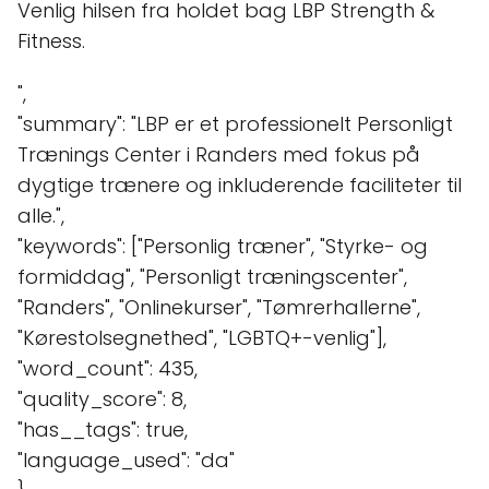
Venlig hilsen fra holdet bag LBP Strength &
Fitness.
",
"summary": "LBP er et professionelt Personligt
Trænings Center i Randers med fokus på
dygtige trænere og inkluderende faciliteter til
alle.",
"keywords": ["Personlig træner", "Styrke- og
formiddag", "Personligt træningscenter",
"Randers", "Onlinekurser", "Tømrerhallerne",
"Kørestolsegnethed", "LGBTQ+-venlig"],
"word_count": 435,
"quality_score": 8,
"has__tags": true,
"language_used": "da"