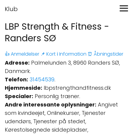
Klub
LBP Strength & Fitness -
Randers SØ
👍 Anmeldelser
📌 Kort
ℹ️ Information
⏰ Åbningstider
Adresse:
Palmelunden 3, 8960 Randers SØ,
Danmark.
Telefon:
31454539
.
Hjemmeside:
lbpstrengthandfitness.dk
Specialer:
Personlig træner.
Andre interessante oplysninger:
Angivet
som kvindeejet, Onlinekurser, Tjenester
udendørs, Tjenester på stedet,
Kørestolsegnede siddepladser,