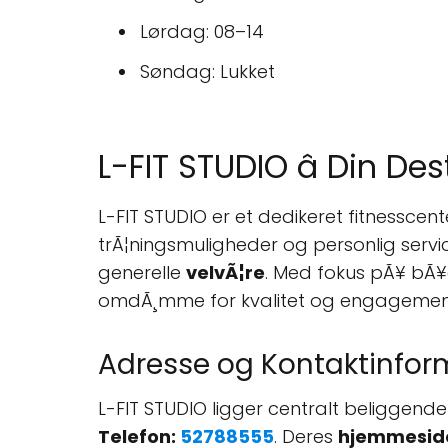
Lørdag: 08–14
Søndag: Lukket
L-FIT STUDIO â Din De
L-FIT STUDIO er et dedikeret fitnesscent
trÃ¦ningsmuligheder og personlig servic
generelle
velvÃ¦re
. Med fokus pÃ¥ bÃ¥d
omdÃ¸mme for kvalitet og engagemen
Adresse og Kontaktinfor
L-FIT STUDIO ligger centralt beliggend
Telefon:
52788555
. Deres
hjemmesid