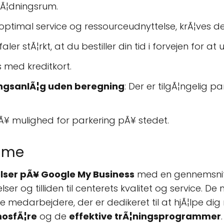
klÃ¦dningsrum.
e optimal service og ressourceudnyttelse, krÃ¦ves de
faler stÃ¦rkt, at du bestiller din tid i forvejen for a
s med kreditkort.
ringsanlÃ¦g uden beregning
: Der er tilgÃ¦ngelig p
sÃ¥ mulighed for parkering pÃ¥ stedet.
mme
lser pÃ¥ Google My Business
med en gennemsnit
ser og tilliden til centerets kvalitet og service. 
edarbejdere, der er dedikeret til at hjÃ¦lpe dig
osfÃ¦re
og de
effektive trÃ¦ningsprogrammer
.