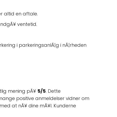
r altid en aftale.
t undgÃ¥ ventetid.
arkering i parkeringsanlÃ¦g i nÃ¦rheden
lig mening pÃ¥
5/5
. Dette
De mange positive anmeldelser vidner om
 med at nÃ¥ dine mÃ¥l. Kunderne