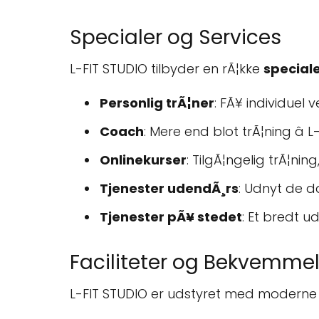
Specialer og Services
L-FIT STUDIO tilbyder en rÃ¦kke
special
Personlig trÃ¦ner
: FÃ¥ individuel
Coach
: Mere end blot trÃ¦ning â 
Onlinekurser
: TilgÃ¦ngelig trÃ¦nin
Tjenester udendÃ¸rs
: Udnyt de d
Tjenester pÃ¥ stedet
: Et bredt u
Faciliteter og Bekvemme
L-FIT STUDIO er udstyret med moderne fac