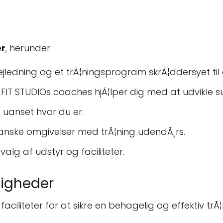
er
, herunder:
 vejledning og et trÃ¦ningsprogram skrÃ¦ddersyet ti
L-FIT STUDIOs coaches hjÃ¦lper dig med at udvikle su
g, uanset hvor du er.
anske omgivelser med trÃ¦ning udendÃ¸rs.
dvalg af udstyr og faciliteter.
ligheder
iliteter for at sikre en behagelig og effektiv trÃ¦