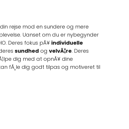
pÃ¥ din rejse mod en sundere og mere
ngsoplevelse. Uanset om du er nybegynder
DIO. Deres fokus pÃ¥
individuelle
 deres
sundhed
og
velvÃ¦re
. Deres
hjÃ¦lpe dig med at opnÃ¥ dine
kan fÃ¸le dig godt tilpas og motiveret til