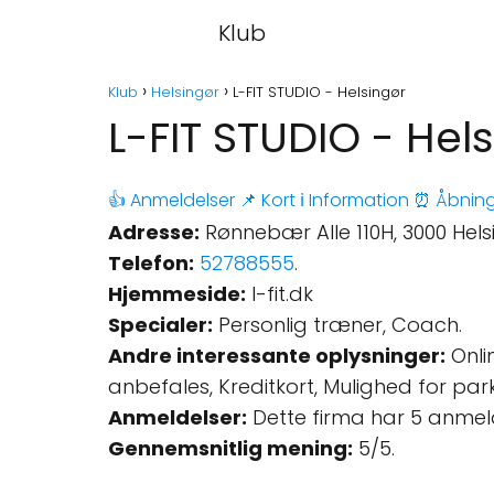
Klub
Klub
Helsingør
L-FIT STUDIO - Helsingør
L-FIT STUDIO - Hel
👍 Anmeldelser
📌 Kort
ℹ️ Information
⏰ Åbning
Adresse:
Rønnebær Alle 110H, 3000 Hel
Telefon:
52788555
.
Hjemmeside:
l-fit.dk
Specialer:
Personlig træner, Coach.
Andre interessante oplysninger:
Onlin
anbefales, Kreditkort, Mulighed for pa
Anmeldelser:
Dette firma har 5 anmel
Gennemsnitlig mening:
5/5.