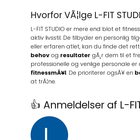
Hvorfor VÃ¦lge L-FIT STUD
L-FIT STUDIO er mere end blot et fitness
aktiv livsstil. De tilbyder en personlig
eller erfaren atlet, kan du finde det r
behov
og
resultater
gÃ¸r dem til et fr
professionelle og venlige personale er
fitnessmÃ¥l
. De prioriterer ogsÃ¥ en
b
at trÃ¦ne.
👍 Anmeldelser af L-FI