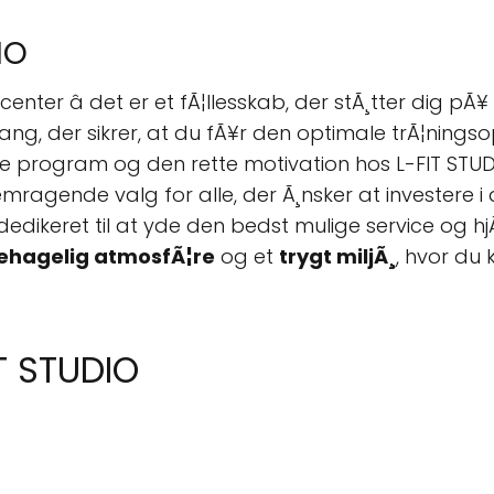
IO
center â det er et fÃ¦llesskab, der stÃ¸tter dig 
 tilgang, der sikrer, at du fÃ¥r den optimale trÃ¦ni
ette program og den rette motivation hos L-FIT STU
emragende valg for alle, der Ã¸nsker at investere i
 dedikeret til at yde den bedst mulige service og 
ehagelig atmosfÃ¦re
og et
trygt miljÃ¸
, hvor du 
T STUDIO