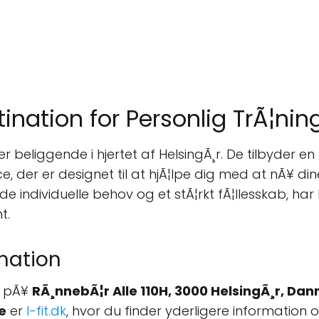
stination for Personlig TrÃ¦ni
er beliggende i hjertet af HelsingÃ¸r. De tilbyder e
e, der er designet til at hjÃ¦lpe dig med at nÃ¥ di
e individuelle behov og et stÃ¦rkt fÃ¦llesskab, har
t.
mation
e pÃ¥
RÃ¸nnebÃ¦r Alle 110H, 3000 HelsingÃ¸r, Da
e
er
l-fit.dk
, hvor du finder yderligere information