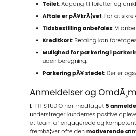
Toilet
: Adgang til toiletter og om
Aftale er pÃ¥krÃ¦vet
: For at sikr
Tidsbestilling anbefales
: Vi anbe
Kreditkort
: Betaling kan foretage
Mulighed for parkering i parke
uden beregning.
Parkering pÃ¥ stedet
: Der er og
Anmeldelser og OmdÃ¸
L-FIT STUDIO har modtaget
5 anmelde
understreger kundernes positive oplevel
et team af engagerede og kompetente m
fremhÃ¦ver ofte den
motiverende atm