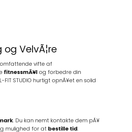
ng og VelvÃ¦re
n omfattende vifte af
ne
fitnessmÃ¥l
og forbedre din
 L-FIT STUDIO hurtigt opnÃ¥et en solid
nmark
. Du kan nemt kontakte dem pÃ¥
 og mulighed for at
bestille tid
.