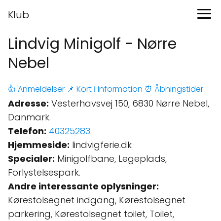
Klub
Lindvig Minigolf - Nørre
Nebel
👍 Anmeldelser
📌 Kort
ℹ️ Information
⏰ Åbningstider
Adresse:
Vesterhavsvej 150, 6830 Nørre Nebel,
Danmark.
Telefon:
40325283
.
Hjemmeside:
lindvigferie.dk
Specialer:
Minigolfbane, Legeplads,
Forlystelsespark.
Andre interessante oplysninger:
Kørestolsegnet indgang, Kørestolsegnet
parkering, Kørestolsegnet toilet, Toilet,