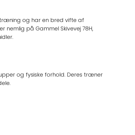
 træning og har en bred vifte af
d er nemlig på Gammel Skivevej 78H,
dler.
grupper og fysiske forhold. Deres træner
ele.