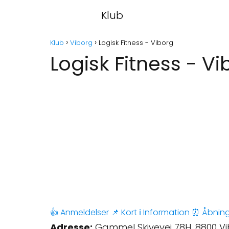
Klub
Klub
Viborg
Logisk Fitness - Viborg
Logisk Fitness - Vi
👍 Anmeldelser
📌 Kort
ℹ️ Information
⏰ Åbning
Adresse:
Gammel Skivevej 78H, 8800 V