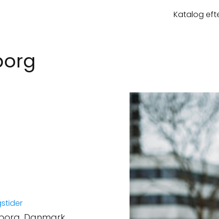
Katalog eft
borg
stider
iborg, Danmark.