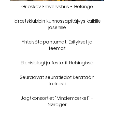
Gribskov Erhvervshus - Helsinge
Idrætsklubbin kunnossapitäjyys kaikille
jäsenille
Yhteisötapahtumat: Esitykset ja
teemat
Etenisblogi ja festarit Helsingissä
Seuraavat seuratiedot kerätään
tarkasti
Jagtkonsortiet "Mindemærket" -
Nørager