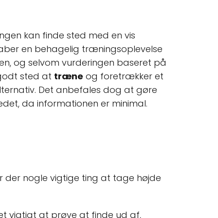
ningen kan finde sted med en vis
skaber en behagelig træningsoplevelse
nen, og selvom vurderingen baseret på
t godt sted at
træne
og foretrækker et
ernativ. Det anbefales dog at gøre
edet, da informationen er minimal.
r der nogle vigtige ting at tage højde
et vigtigt at prøve at finde ud af,