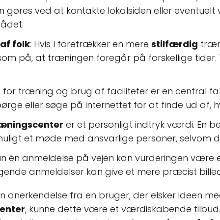
n gøres ved at kontakte lokalsiden eller eventuelt 
rådet.
f folk
: Hvis I foretrækker en mere
stilfærdig
træni
m på, at træningen foregår på forskellige tider. T
en for træning og brug af faciliteter er en central f
t spørge eller søge på internettet for at finde ud a
æningscenter
er et personligt indtryk værdi. En 
igt et møde med ansvarlige personer, selvom det 
un én anmeldelse på vejen kan vurderingen være e
gende anmeldelser kan give et mere præcist billede
n anerkendelse fra en bruger, der elsker ideen med
enter
, kunne dette være et værdiskabende tilbud