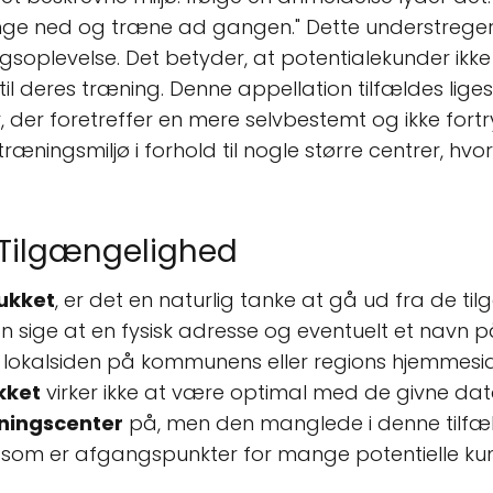
ange ned og træne ad gangen." Dette understreger e
soplevelse. Det betyder, at potentialekunder ikke 
til deres træning. Denne appellation tilfældes lig
, der foretreffer en mere selvbestemt og ikke fortr
æningsmiljø i forhold til nogle større centrer, hv
 Tilgængelighed
ukket
, er det en naturlig tanke at gå ud fra de ti
an sige at en fysisk adresse og eventuelt et navn 
ia lokalsiden på kommunens eller regions hjemmeside
kket
virker ikke at være optimal med de givne dat
ningscenter
på, men den manglede i denne tilfæl
, som er afgangspunkter for mange potentielle ku