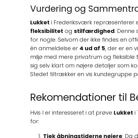
Vurdering og Sammentr
Lukket
i Frederiksværk repræsenterer 
fleksibilitet
og
stilfærdighed
. Denne 
for nogle. Selvom der ikke findes en offi
én anmeldelse er
4 ud af 5
, der er en v
miljø med mere privatrum og fleksible 
sig selv klart om nøjere detaljer som k
Stedet tiltrækker en vis kundegruppe på
Rekomendationer til 
Hvis I er interesseret i at prøve
Lukket
i
for:
Tjek åbningstiderne nøjere
: Da d