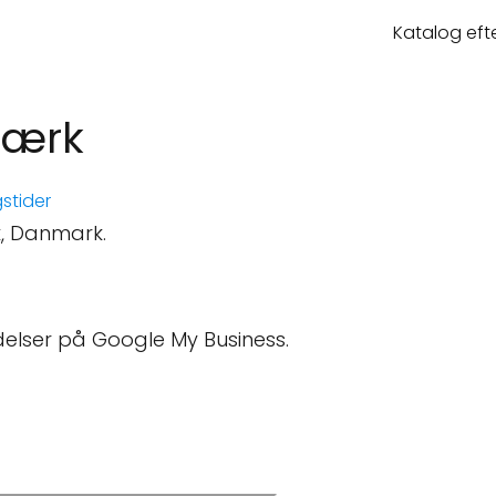
Katalog eft
værk
stider
k, Danmark.
elser på Google My Business.