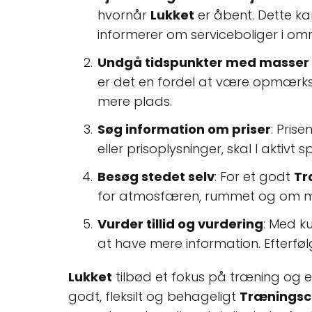
hvornår
Lukket
er åbent. Dette ka
informerer om serviceboliger i om
Undgå tidspunkter med masser a
er det en fordel at være opmærkso
mere plads.
Søg information om priser
: Pris
eller prisoplysninger, skal I aktiv
Besøg stedet selv
: For et godt
Tr
for atmosfæren, rummet og om mul
Vurder tillid og vurdering
: Med k
at have mere information. Efterføl
Lukket
tilbød et fokus på træning og e
godt, fleksilt og behageligt
Træningsc