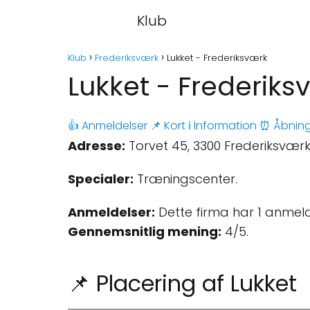
Klub
Klub
Frederiksværk
Lukket - Frederiksværk
Lukket - Frederiks
👍 Anmeldelser
📌 Kort
ℹ️ Information
⏰ Åbning
Adresse:
Torvet 45, 3300 Frederiksvær
Specialer:
Træningscenter.
Anmeldelser:
Dette firma har 1 anmeld
Gennemsnitlig mening:
4/5.
📌 Placering af Lukket