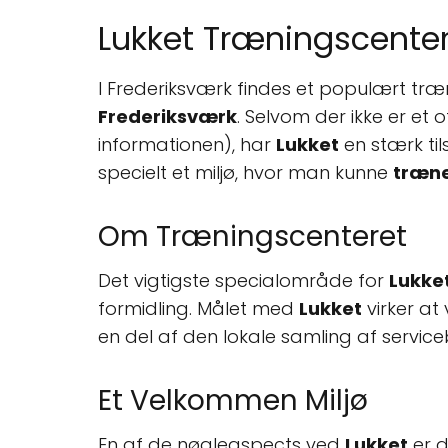
Lukket Træningscenter
I Frederiksværk findes et populært tr
Frederiksværk
. Selvom der ikke er et 
informationen), har
Lukket
en stærk til
specielt et miljø, hvor man kunne
træn
Om Træningscenteret
Det vigtigste specialområde for
Lukke
formidling. Målet med
Lukket
virker at
en del af den lokale samling af servic
Et Velkommen Miljø
En af de nøgleaspects ved
Lukket
er d