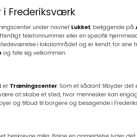
 i Frederiksværk
æningscenter under navnet
Lukket
, beliggende på
offentligt telefonnummer eller en specifik hjemmesi
stedeværelse i lokalområdet og er kendt for sine tr
e
og føle sig velkommen.
t
er
Træningscenter
. Som et sådant tilbyder det 
 være at skabe et sted, hvor mennesker kan engagere
ebyer og tilbud til borgere og besøgende i Frederi
et beskrevne miljø. Ifølge en anmeldelse lyder det: