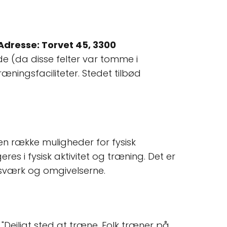
Adresse: Torvet 45, 3300
de (da disse felter var tomme i
æningsfaciliteter. Stedet tilbød
en række muligheder for fysisk
s i fysisk aktivitet og træning. Det er
ksværk og omgivelserne.
 "Dejligt sted at træne. Folk træner på