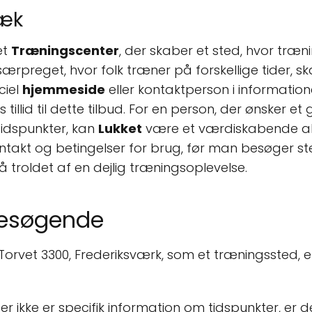
æk
et
Træningscenter
, der skaber et sted, hvor træ
særpreget, hvor folk træner på forskellige tider, 
ciel
hjemmeside
eller kontaktperson i informatio
is tillid til dette tilbud. For en person, der ønsker e
tidspunkter, kan
Lukket
være et værdiskabende alt
ontakt og betingelser for brug, før man besøger st
 troldet af en dejlig træningsoplevelse.
Besøgende
 Torvet 3300, Frederiksværk, som et træningssted, e
er ikke er specifik information om tidspunkter, er d