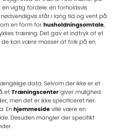
n vigtig fordele: en forholdsvis
nødvendigvis står i lang tid og vent på
esom en form for
husholdningsomtale
,
ykkes træning. Det gav et indtryk af et
or de kan være masser af folk på en
lgængelige data. Selvom der ikke er et
på et
Træningscenter
giver mulighed
r, men det er ikke specificeret her.
a. En
hjemmeside
ville være en
de. Desuden mangler der specifikt
nder.