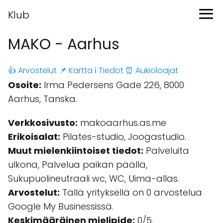
Klub
MAKO - Aarhus
👍 Arvostelut
📌 Kartta
ℹ️ Tiedot
⏰ Aukioloajat
Osoite:
Irma Pedersens Gade 226, 8000
Aarhus, Tanska.
Verkkosivusto:
makoaarhus.as.me
Erikoisalat:
Pilates-studio, Joogastudio.
Muut mielenkiintoiset tiedot:
Palveluita
ulkona, Palvelua paikan päällä,
Sukupuolineutraali wc, WC, Uima-allas.
Arvostelut:
Tällä yrityksellä on 0 arvostelua
Google My Businessissä.
Keskimääräinen mielipide:
0/5.