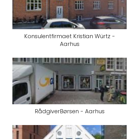
Konsulentfirmaet Kristian Würtz -
Aarhus
RådgiverBørsen - Aarhus