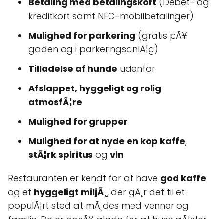
Betaling med betalingskort
(Debet- og
kreditkort samt NFC-mobilbetalinger)
Mulighed for parkering
(gratis pÃ¥
gaden og i parkeringsanlÃ¦g)
Tilladelse af hunde
udenfor
Afslappet, hyggeligt og rolig
atmosfÃ¦re
Mulighed for grupper
Mulighed for at nyde en kop kaffe
,
stÃ¦rk spiritus
og
vin
Restauranten er kendt for at have
god kaffe
og et
hyggeligt miljÃ¸
, der gÃ¸r det til et
populÃ¦rt sted at mÃ¸des med venner og