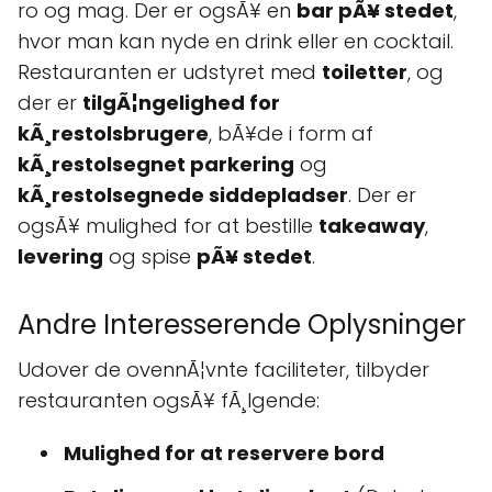
ro og mag. Der er ogsÃ¥ en
bar pÃ¥ stedet
,
hvor man kan nyde en drink eller en cocktail.
Restauranten er udstyret med
toiletter
, og
der er
tilgÃ¦ngelighed for
kÃ¸restolsbrugere
, bÃ¥de i form af
kÃ¸restolsegnet parkering
og
kÃ¸restolsegnede siddepladser
. Der er
ogsÃ¥ mulighed for at bestille
takeaway
,
levering
og spise
pÃ¥ stedet
.
Andre Interesserende Oplysninger
Udover de ovennÃ¦vnte faciliteter, tilbyder
restauranten ogsÃ¥ fÃ¸lgende:
Mulighed for at reservere bord