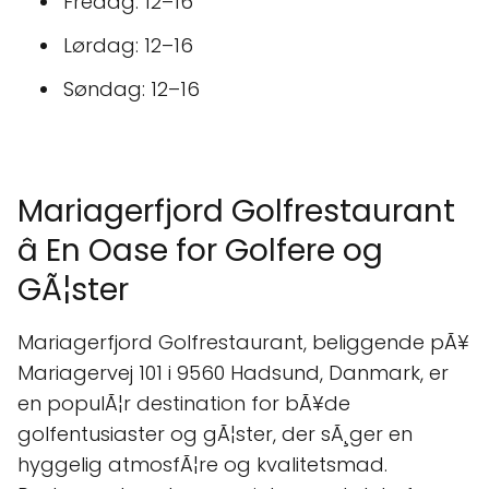
Fredag: 12–16
Lørdag: 12–16
Søndag: 12–16
Mariagerfjord Golfrestaurant
â En Oase for Golfere og
GÃ¦ster
Mariagerfjord Golfrestaurant, beliggende pÃ¥
Mariagervej 101 i 9560 Hadsund, Danmark, er
en populÃ¦r destination for bÃ¥de
golfentusiaster og gÃ¦ster, der sÃ¸ger en
hyggelig atmosfÃ¦re og kvalitetsmad.