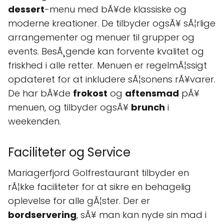
dessert
-menu med bÃ¥de klassiske og
moderne kreationer. De tilbyder ogsÃ¥ sÃ¦rlige
arrangementer og menuer til grupper og
events. BesÃ¸gende kan forvente kvalitet og
friskhed i alle retter. Menuen er regelmÃ¦ssigt
opdateret for at inkludere sÃ¦sonens rÃ¥varer.
De har bÃ¥de
frokost
og
aftensmad
pÃ¥
menuen, og tilbyder ogsÃ¥
brunch
i
weekenden.
Faciliteter og Service
Mariagerfjord Golfrestaurant tilbyder en
rÃ¦kke faciliteter for at sikre en behagelig
oplevelse for alle gÃ¦ster. Der er
bordservering
, sÃ¥ man kan nyde sin mad i