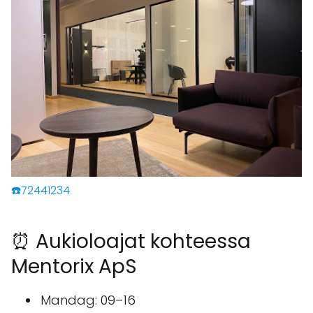
☎️72441234
⏰ Aukioloajat kohteessa
Mentorix ApS
Mandag: 09–16