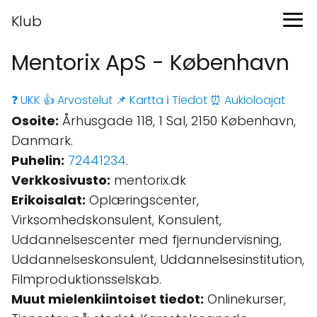
Klub
Mentorix ApS - København
❓ UKK
👍 Arvostelut
📌 Kartta
ℹ️ Tiedot
⏰ Aukioloajat
Osoite:
Århusgade 118, 1 Sal, 2150 København,
Danmark.
Puhelin:
72441234
.
Verkkosivusto:
mentorix.dk
Erikoisalat:
Oplæringscenter,
Virksomhedskonsulent, Konsulent,
Uddannelsescenter med fjernundervisning,
Uddannelseskonsulent, Uddannelsesinstitution,
Filmproduktionsselskab.
Muut mielenkiintoiset tiedot:
Onlinekurser,