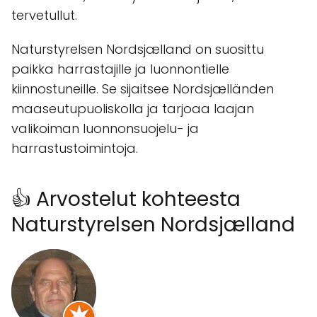
tervetullut.
Naturstyrelsen Nordsjælland on suosittu
paikka harrastajille ja luonnontielle
kiinnostuneille. Se sijaitsee Nordsjælländen
maaseutupuoliskolla ja tarjoaa laajan
valikoiman luonnonsuojelu- ja
harrastustoimintoja.
👍 Arvostelut kohteesta
Naturstyrelsen Nordsjælland