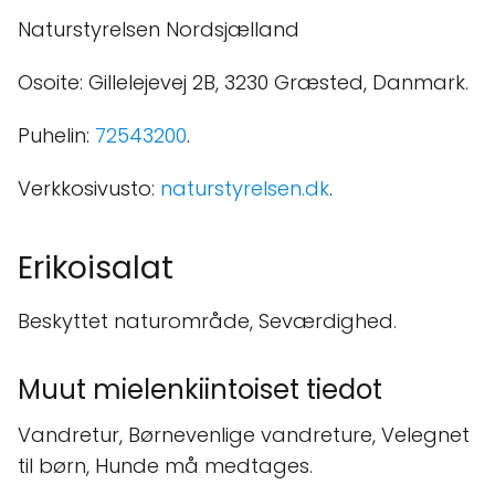
Naturstyrelsen Nordsjælland
Osoite: Gillelejevej 2B, 3230 Græsted, Danmark.
Puhelin:
72543200
.
Verkkosivusto:
naturstyrelsen.dk
.
Erikoisalat
Beskyttet naturområde, Seværdighed.
Muut mielenkiintoiset tiedot
Vandretur, Børnevenlige vandreture, Velegnet
til børn, Hunde må medtages.