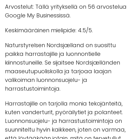
Arvostelut: Tällä yrityksellä on 56 arvostelua
Google My Businessissä.
Keskimääräinen mielipide: 4.5/5.
Naturstyrelsen Nordsjælland on suosittu
paikka harrastajille ja luonnontielle
kiinnostuneille. Se sijaitsee Nordsjælländen
maaseutupuoliskolla ja tarjoaa laajan
valikoiman luonnonsuojelu- ja
harrastustoimintoja.
Harrastajille on tarjolla monia tekojänteitä,
kuten vanderturit, pyöräilytiet ja polanteet.
Luonnonsuojelu- ja harrastustoimintoja on
suunniteltu hyvin kaikkeen, joten on varmaa,
että löytääkään jotain, mitä on tervetullut.