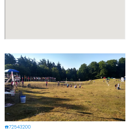
☎️72543200