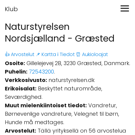
Klub
Naturstyrelsen
Nordsjælland - Græsted
👍 Arvostelut
📌 Kartta
ℹ️ Tiedot
⏰ Aukioloajat
Osoite:
Gillelejevej 2B, 3230 Græsted, Danmark.
Puhelin:
72543200
.
Verkkosivusto:
naturstyrelsen.dk
Erikoisalat:
Beskyttet naturområde,
Seværdighed.
Muut mielenkiintoiset tiedot:
Vandretur,
Børnevenlige vandreture, Velegnet til børn,
Hunde må medtages.
Arvostelut:
Tällä yrityksellä on 56 arvostelua