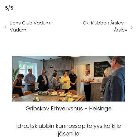
5/5
Lions Club Vadum -
Ok-Klubben Årslev -
Vadum
Årslev
Gribskov Erhvervshus - Helsinge
Idrætsklubbin kunnossapitäjyys kaikille
jäsenille