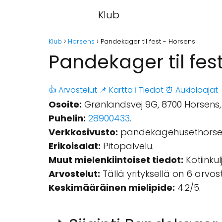
Klub
Klub
Horsens
Pandekager til fest - Horsens
Pandekager til fes
👍 Arvostelut
📌 Kartta
ℹ️ Tiedot
⏰ Aukioloajat
Osoite:
Grønlandsvej 9G, 8700 Horsens,
Puhelin:
28900433
.
Verkkosivusto:
pandekagehusethorse
Erikoisalat:
Pitopalvelu.
Muut mielenkiintoiset tiedot:
Kotiinkul
Arvostelut:
Tällä yrityksellä on 6 arvo
Keskimääräinen mielipide:
4.2/5.