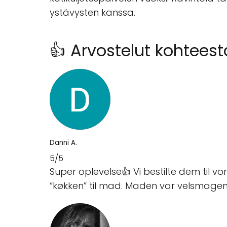
ystävysten kanssa.
👍 Arvostelut kohteest
Danni A.
5/5
Super oplevelse👍 Vi bestilte dem til vo
“køkken” til mad. Maden var velsmagen