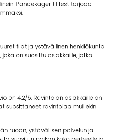
inein. Pandekager til fest tarjoaa
ammaksi.
uuret tilat ja ystävällinen henkilökunta
a
, joka on suosittu asiakkaille, jotka
o on 4.2/5. Ravintolan asiakkaille on
t suosittaneet ravintolaa muillekin
än ruoan, ystävällisen palvelun ja
siitä suositun paikan koko perheelle ja