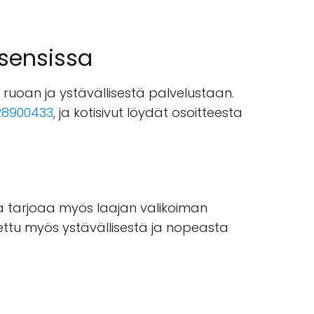
rsensissa
 ruoan ja ystävällisestä palvelustaan.
28900433
, ja kotisivut löydät osoitteesta
la tarjoaa myös laajan valikoiman
ettu myös ystävällisestä ja nopeasta