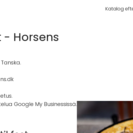
Katalog eft
t - Horsens
 Tanska.
ns.dk
jetus.
stelua Google My Businessissä.