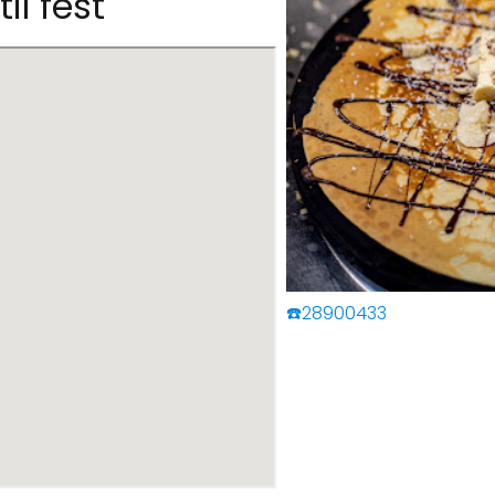
il fest
☎️28900433