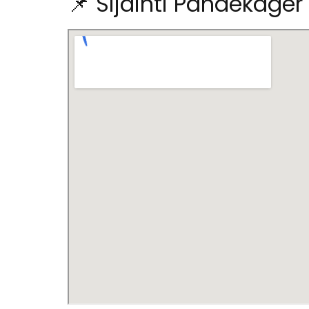
📌 Sijainti Pandekager t