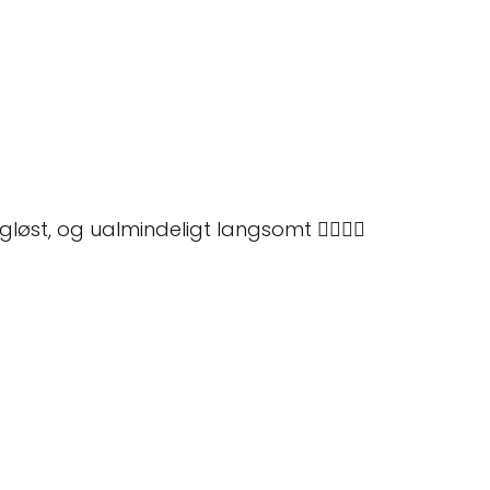
st, og ualmindeligt langsomt 😵‍💫🤯🤮