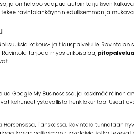
sa, ja on helppo saapua autoin tai julkisen kulkuväl
oka tekee ravintolankäynnin edullisemman ja mukav
u
lisuuksia kokous- ja tilauspalveluille. Ravintolan s
t. Ravintola tarjoaa myös erikoisalaa,
pitopalvelu
vät.
lua Google My Businessissä, ja keskimääräinen arvi
ovat kehuneet ystävällistä henkilökuntaa. Useat ova
la Horsensissa, Tanskassa. Ravintola tunnetaan hyv
arjoaa laajan valikoiman ruokalajeja, jotka tekevät 