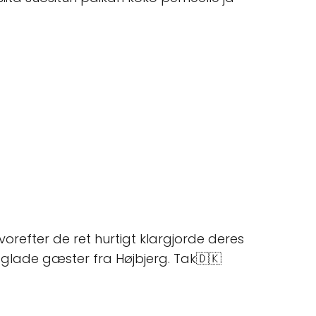
hvorefter de ret hurtigt klargjorde deres
glade gæster fra Højbjerg. Tak🇩🇰