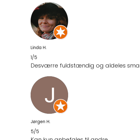
Linda H.
1/5
Desværre fuldstændig og aldeles smaglø
Jørgen H.
5/5
Kan kun anbefales til andre