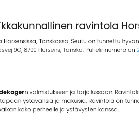
aikkakunnallinen ravintola Ho
la Horsensissa, Tanskassa. Seutu on tunnettu hyvän
ndsvej 9G, 8700 Horsens, Tanska. Puhelinnumero on
dekager
n valmistukseen ja tarjoilussaan. Ravinto
tapaan ystävällisiä ja makuisia. Ravintola on tunn
 paikan koko perheelle ja ystävysten kanssa.