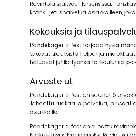
Ravintola sijaitsee Horsensissa, Tanskas
kotinkuljetuspalvelua asiakkailleen, j
Kokouksia ja tilauspalvel
Pandekager til fest tarjoaa hyviä mahdol
tekevät tilauksista helpot ja mielekkää
haluavat juhlia työnsä tai koulunsa päi
Arvostelut
Pandekager til fest on saanut 6 arvoste
ilahdettu ruokaa ja palvelua, ja useat 
asiakkaille.
Pandekager til fest on suosittu ravinto
kotikuljetuspalvelun vuoksi. Ravintola t