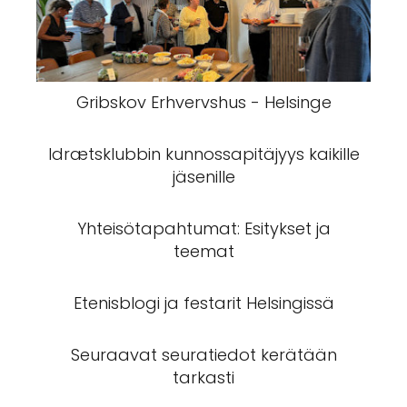
Gribskov Erhvervshus - Helsinge
Idrætsklubbin kunnossapitäjyys kaikille
jäsenille
Yhteisötapahtumat: Esitykset ja
teemat
Etenisblogi ja festarit Helsingissä
Seuraavat seuratiedot kerätään
tarkasti