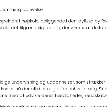
rglemmelig oplevelse
spekteret højskole, beliggende i den idylliske by 
skolen let tilgængelig for alle, der ønsker at delt
lsidige undervisning og uddannelser, som strækker
e kurser, så der altid er noget for enhver smag. Sko
erne med at udvikle deres færdigheder, kendskaber 
kole også et rigt og varieret fritids- og kulturpr