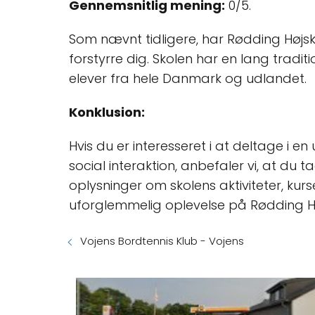
Gennemsnitlig mening:
0/5.
Som nævnt tidligere, har Rødding Højs
forstyrre dig. Skolen har en lang traditi
elever fra hele Danmark og udlandet.
Konklusion:
Hvis du er interesseret i at deltage i e
social interaktion, anbefaler vi, at du 
oplysninger om skolens aktiviteter, kur
uforglemmelig oplevelse på Rødding H
Vojens Bordtennis Klub - Vojens