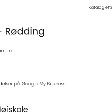
Katalog eft
- Rødding
anmark.
delser på Google My Business.
Højskole