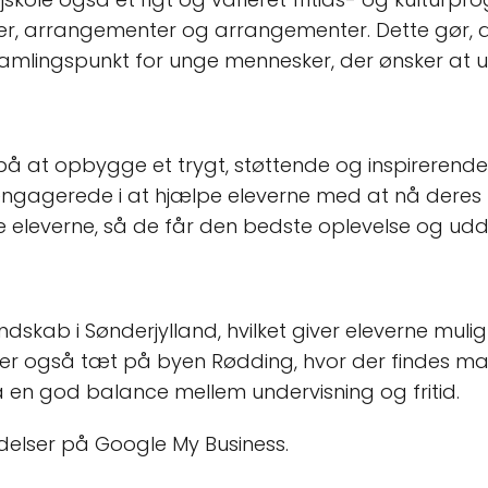
ter, arrangementer og arrangementer. Dette gør, at
amlingspunkt for unge mennesker, der ønsker at udv
på at opbygge et trygt, støttende og inspirerende l
engagerede i at hjælpe eleverne med at nå deres
give eleverne, så de får den bedste oplevelse og ud
ndskab i Sønderjylland, hvilket giver eleverne mul
 også tæt på byen Rødding, hvor der findes mange 
få en god balance mellem undervisning og fritid.
delser på Google My Business.