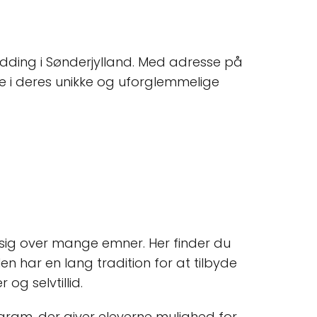
Rødding i Sønderjylland. Med adresse på
age i deres unikke og uforglemmelige
 sig over mange emner. Her finder du
len har en lang tradition for at tilbyde
og selvtillid.
ogram, der giver eleverne mulighed for