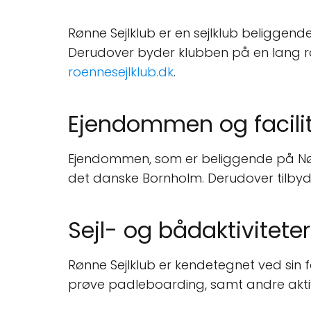
Rønne Sejlklub er en sejlklub beliggen
Derudover byder klubben på en lang ræ
roennesejlklub.dk
.
Ejendommen og facili
Ejendommen, som er beliggende på Nørr
det danske Bornholm. Derudover tilbyde
Sejl- og bådaktiviteter
Rønne Sejlklub er kendetegnet ved sin f
prøve padleboarding, samt andre akt