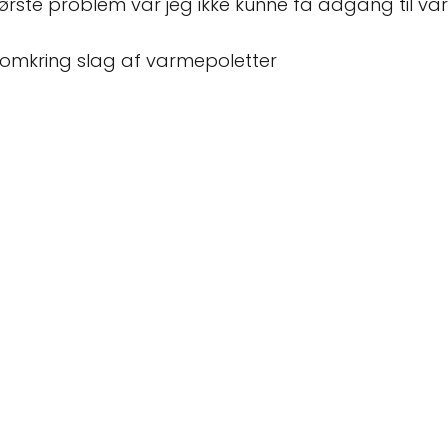
t største problem var jeg ikke kunne få adgang til
ng omkring slag af varmepoletter