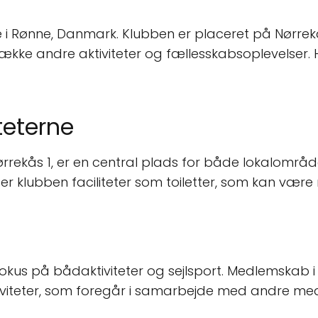
de i Rønne, Danmark. Klubben er placeret på Nørre
kke andre aktiviteter og fællesskabsoplevelser. 
teterne
ekås 1, er en central plads for både lokalområde
r klubben faciliteter som toiletter, som kan være
okus på bådaktiviteter og sejlsport. Medlemskab i 
iviteter, som foregår i samarbejde med andre m