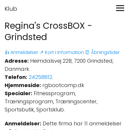
Klub
Regina's CrossBOX -
Grindsted
👍 Anmeldelser
📌 Kort
ℹ️ Information
⏰ Åbningstider
Adresse:
Heimdalsvej 22B, 7200 Grindsted,
Danmark.
Telefon:
24258812
.
Hjemmeside:
rgbootcamp.dk
Specialer:
Fitnessprogram,
Træningsprogram, Træningscenter,
Sportsbutik, Sportsklub.
Anmeldelser:
Dette firma har 11 anmeldelser