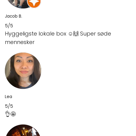
Jacob B.
5/5
Hyggeligste lokale box ☺️🙌 Super søde
mennesker
Lea
5/5
👌🤩