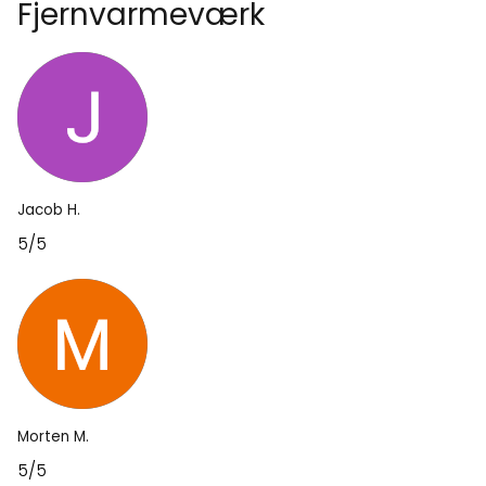
Fjernvarmeværk
Jacob H.
5/5
Morten M.
5/5