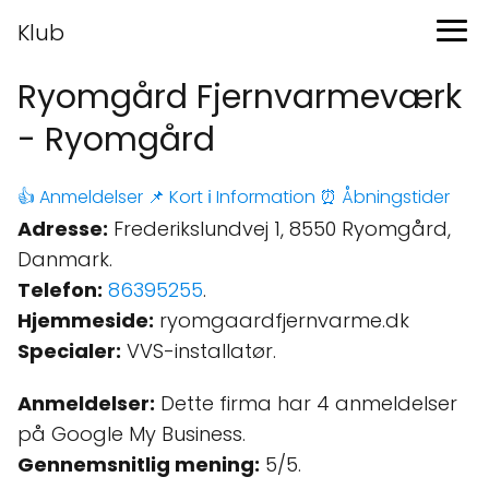
Klub
Ryomgård Fjernvarmeværk
- Ryomgård
👍 Anmeldelser
📌 Kort
ℹ️ Information
⏰ Åbningstider
Adresse:
Frederikslundvej 1, 8550 Ryomgård,
Danmark.
Telefon:
86395255
.
Hjemmeside:
ryomgaardfjernvarme.dk
Specialer:
VVS-installatør.
Anmeldelser:
Dette firma har 4 anmeldelser
på Google My Business.
Gennemsnitlig mening:
5/5.