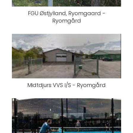
FGU Østjylland, Ryomgaard -
Ryomgård
Midtdjurs VVS I/S - Ryomgård